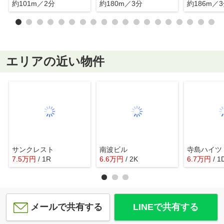
約101m／2分
約180m／3分
約186m／
エリアの近い物件
サンクレスト
南波ビル
寺島ハイツ
7.5
万
円
/ 1R
6.6
万
円
/ 2K
6.7
万
円
/ 1
メールで共有する
LINEで共有する