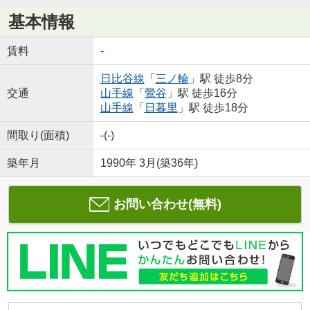
基本情報
賃料
-
日比谷線
「
三ノ輪
」駅 徒歩8分
交通
山手線
「
鶯谷
」駅 徒歩16分
山手線
「
日暮里
」駅 徒歩18分
間取り(面積)
-(-)
築年月
1990年 3月(築36年)
お問い合わせ(無料)