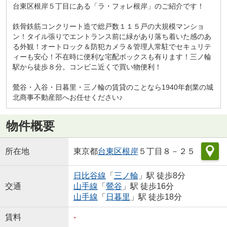
台東区根岸５丁目にある「ラ・フォレ根岸」のご紹介です！
鉄骨鉄筋コンクリート造で総戸数１１５戸の大規模マンショ
ン！タイル張りでエントランス前に緑があり落ち着いた感のあ
る外観！オートロック＆防犯カメラ＆管理人常駐でセキュリテ
ィーも安心！不在時に便利な宅配ボックスも有ります！三ノ輪
駅から徒歩８分。コンビニ近くで買い物便利！
鶯谷・入谷・日暮里・三ノ輪の賃貸のことなら1940年創業の城
北商事不動産部へお任せください♪
物件概要
所在地
東京都
台東区
根岸
５丁目８－２５
日比谷線
「
三ノ輪
」駅 徒歩8分
交通
山手線
「
鶯谷
」駅 徒歩16分
山手線
「
日暮里
」駅 徒歩18分
賃料
-