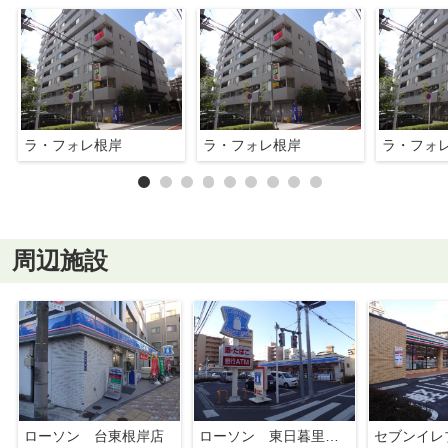
ラ・フォレ根岸
ラ・フォレ根岸
ラ・フォ
周辺施設
ローソン 台東根岸店
ローソン 東日暮里一丁目店