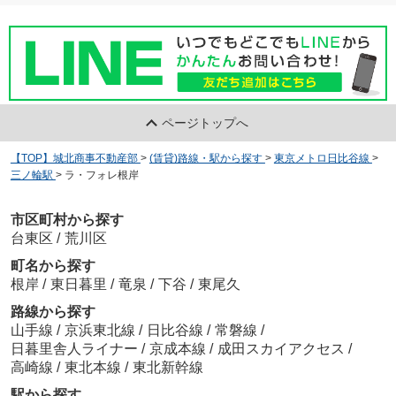
ページトップへ
【TOP】城北商事不動産部
>
(賃貸)路線・駅から探す
>
東京メトロ日比谷線
>
三ノ輪駅
>
ラ・フォレ根岸
市区町村から探す
台東区
/
荒川区
町名から探す
根岸
/
東日暮里
/
竜泉
/
下谷
/
東尾久
路線から探す
山手線
/
京浜東北線
/
日比谷線
/
常磐線
/
日暮里舎人ライナー
/
京成本線
/
成田スカイアクセス
/
高崎線
/
東北本線
/
東北新幹線
駅から探す