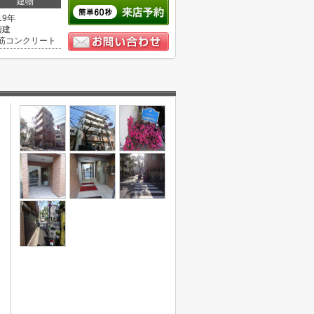
建物
19年
階建
筋コンクリート