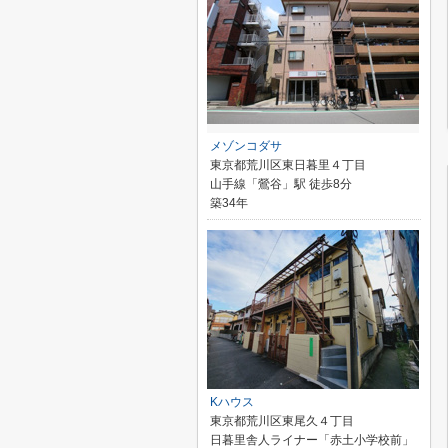
メゾンコダサ
東京都荒川区東日暮里４丁目
山手線「鶯谷」駅 徒歩8分
築34年
Kハウス
東京都荒川区東尾久４丁目
日暮里舎人ライナー「赤土小学校前」