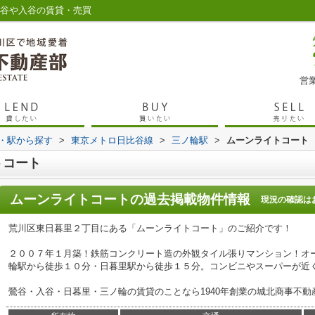
鶯谷や入谷の賃貸・売買
営業
線・駅から探す
>
東京メトロ日比谷線
>
三ノ輪駅
>
ムーンライトコート
トコート
ムーンライトコート
の過去掲載物件情報
現況の確認は
荒川区東日暮里２丁目にある「ムーンライトコート」のご紹介です！
２００７年１月築！鉄筋コンクリート造の外観タイル張りマンション！オ
輪駅から徒歩１０分・日暮里駅から徒歩１５分。コンビニやスーパーが近
鶯谷・入谷・日暮里・三ノ輪の賃貸のことなら1940年創業の城北商事不動