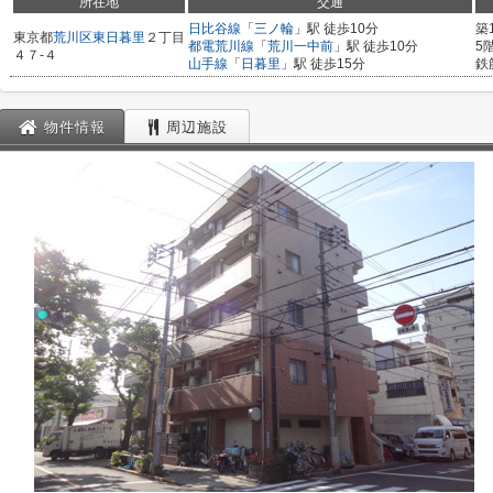
所在地
交通
日比谷線
「
三ノ輪
」駅 徒歩10分
築
東京都
荒川区
東日暮里
２丁目
都電荒川線
「
荒川一中前
」駅 徒歩10分
5
４７-４
山手線
「
日暮里
」駅 徒歩15分
鉄
物件情報
周辺施設