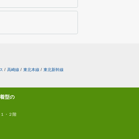
ス
/
高崎線
/
東北本線
/
東北新幹線
着型の
 １・２階