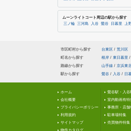
ムーンライトコート周辺の駅から探す
三ノ輪
三河島
入谷
鶯谷
日暮里
上
市区町村から探す
台東区
/
荒川区
町名から探す
根岸
/
東日暮里
/
路線から探す
山手線
/
京浜東
駅から探す
鶯谷
/
入谷
/
日
ホーム
鶯谷駅・入谷
会社概要
室内動画有特
プライバシーポリシー
事務所・店舗
利用規約
駐車場特集
サイトマップ
売買物件特集
物件カタログ