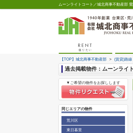
ムーンライトコート／城北商事不動産部 
【TOP】城北商事不動産部
>
(賃貸)路
過去掲載物件：ムーンライ
▼ご希望の物件をお探しします
同じエリアの物件
荒川区
東日暮里