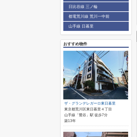
日比谷線 三ノ輪
都電荒川線 荒川一中前
山手線 日暮里
おすすめ物件
ザ・グランデレガーロ東日暮里
東京都荒川区東日暮里４丁目
山手線「鶯谷」駅 徒歩7分
築13年