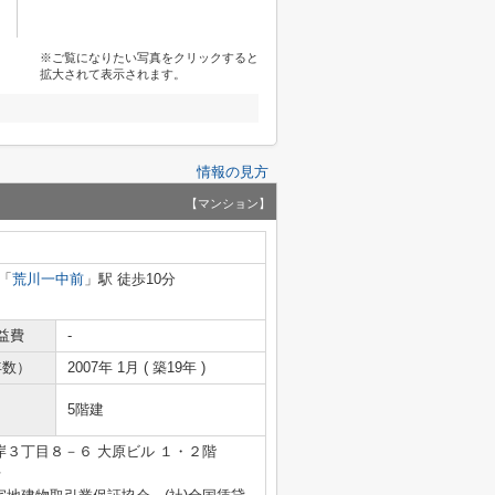
※ご覧になりたい写真をクリックすると
拡大されて表示されます。
情報の見方
【マンション】
「
荒川一中前
」駅 徒歩10分
益費
-
年数）
2007年 1月 ( 築19年 )
5階建
３丁目８－６ 大原ビル １・２階
号