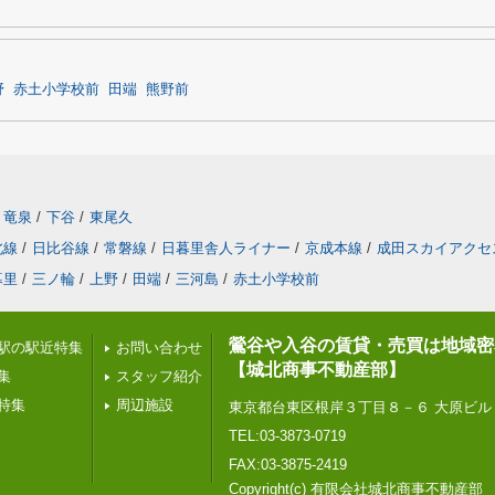
野
赤土小学校前
田端
熊野前
竜泉
/
下谷
/
東尾久
北線
/
日比谷線
/
常磐線
/
日暮里舎人ライナー
/
京成本線
/
成田スカイアクセ
暮里
/
三ノ輪
/
上野
/
田端
/
三河島
/
赤土小学校前
鶯谷や入谷の賃貸・売買は地域密
駅の駅近特集
お問い合わせ
【城北商事不動産部】
集
スタッフ紹介
特集
周辺施設
東京都台東区根岸３丁目８－６ 大原ビル
TEL:03-3873-0719
FAX:03-3875-2419
Copyright(c) 有限会社城北商事不動産部