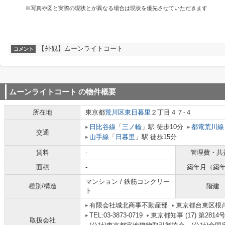
※写真や図と実際の現状とが異なる場合は現状を優先させていただきます
【外観】ムーンライトコート
コメント
ムーンライトコート
の物件概要
所在地
東京都
荒川区
東日暮里
２丁目４７-４
日比谷線
「
三ノ輪
」駅 徒歩10分
都電荒川線
交通
山手線
「
日暮里
」駅 徒歩15分
賃料
-
管理費・共
面積
-
築年月（築
マンション / 鉄筋コンクリー
種別/構造
階建
ト
有限会社城北商事不動産部
東京都台東区根岸
TEL:03-3873-0719
東京都知事 (17) 第2814
取扱会社