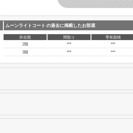
ムーンライトコート
の過去に掲載したお部屋
所在階
間取り
専有面積
2階
***
***
3階
***
***