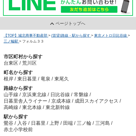
ページトップへ
【TOP】城北商事不動産部
>
(賃貸)路線・駅から探す
>
東京メトロ日比谷線
>
三ノ輪駅
>
フォルム３３
市区町村から探す
台東区
/
荒川区
町名から探す
根岸
/
東日暮里
/
竜泉
/
東尾久
路線から探す
山手線
/
京浜東北線
/
日比谷線
/
常磐線
/
日暮里舎人ライナー
/
京成本線
/
成田スカイアクセス
/
高崎線
/
東北本線
/
東北新幹線
駅から探す
鶯谷
/
入谷
/
日暮里
/
上野
/
田端
/
三ノ輪
/
三河島
/
赤土小学校前