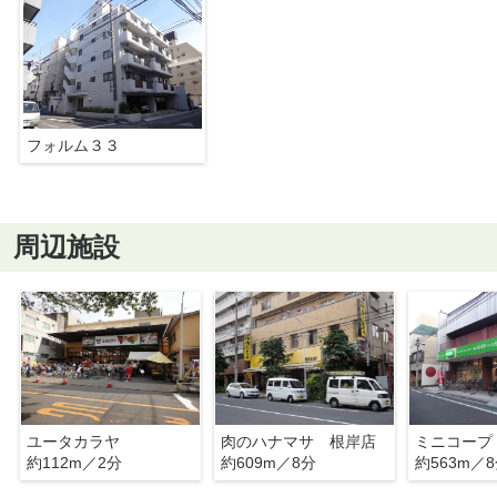
フォルム３３
周辺施設
ユータカラヤ
肉のハナマサ 根岸店
ミニコープ
約112m／2分
約609m／8分
約563m／