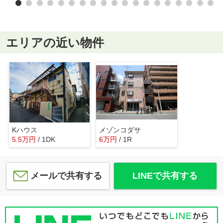
エリアの近い物件
Kハウス
メゾンコダサ
5.5
万
円
/ 1DK
6
万
円
/ 1R
メールで共有する
LINEで共有する