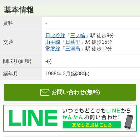
基本情報
賃料
-
日比谷線
「
三ノ輪
」駅 徒歩9分
交通
山手線
「
日暮里
」駅 徒歩15分
常磐線
「
三河島
」駅 徒歩12分
間取り(面積)
-(-)
築年月
1988年 3月(築38年)
お問い合わせ(無料)