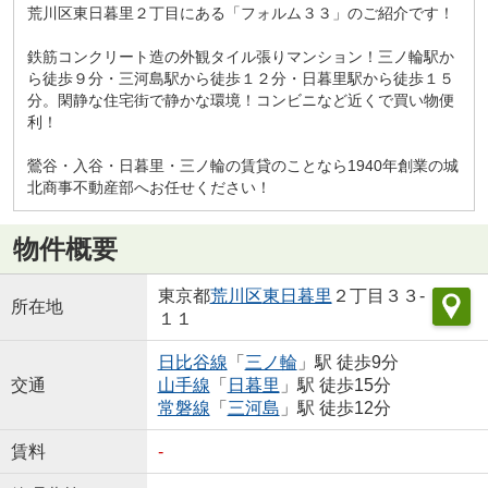
荒川区東日暮里２丁目にある「フォルム３３」のご紹介です！
鉄筋コンクリート造の外観タイル張りマンション！三ノ輪駅か
ら徒歩９分・三河島駅から徒歩１２分・日暮里駅から徒歩１５
分。閑静な住宅街で静かな環境！コンビニなど近くで買い物便
利！
鶯谷・入谷・日暮里・三ノ輪の賃貸のことなら1940年創業の城
北商事不動産部へお任せください！
物件概要
東京都
荒川区
東日暮里
２丁目３３-
所在地
１１
日比谷線
「
三ノ輪
」駅 徒歩9分
交通
山手線
「
日暮里
」駅 徒歩15分
常磐線
「
三河島
」駅 徒歩12分
賃料
-