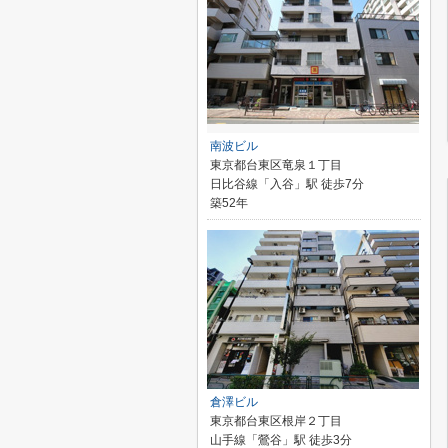
南波ビル
東京都台東区竜泉１丁目
日比谷線「入谷」駅 徒歩7分
築52年
倉澤ビル
東京都台東区根岸２丁目
山手線「鶯谷」駅 徒歩3分