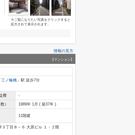
※ご覧になりたい写真をクリックすると
拡大されて表示されます。
情報の見方
【マンション】
「
三ノ輪橋
」駅 徒歩7分
益費
-
年数）
1989年 1月 ( 築37年 )
11階建
３丁目８－６ 大原ビル １・２階
号