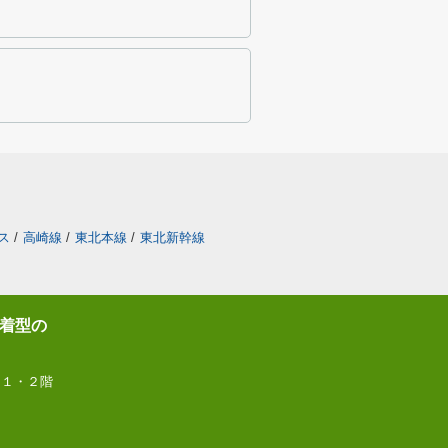
ス
/
高崎線
/
東北本線
/
東北新幹線
着型の
 １・２階