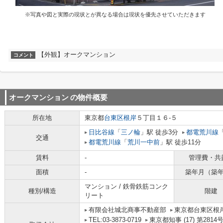
※写真や図と実際の現状とが異なる場合は現状を優先させていただきます
【外観】オークマンション
コメント
オークマンション
の物件概要
所在地
東京都
台東区
根岸
５丁目１６-５
日比谷線
「
三ノ輪
」駅 徒歩3分
都電荒川線
交通
都電荒川線
「
荒川一中前
」駅 徒歩11分
賃料
-
管理費・共
面積
-
築年月（築
マンション / 鉄骨鉄筋コンク
種別/構造
階建
リート
有限会社城北商事不動産部
東京都台東区根岸
TEL:03-3873-0719
東京都知事 (17) 第2814