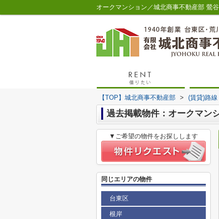
オークマンション／城北商事不動産部 鶯
【TOP】城北商事不動産部
>
(賃貸)路
過去掲載物件：オークマン
▼ご希望の物件をお探しします
同じエリアの物件
台東区
根岸