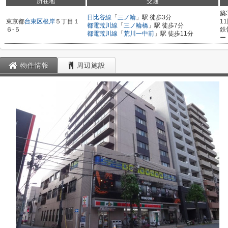
所在地
交通
築
日比谷線
「
三ノ輪
」駅 徒歩3分
東京都
台東区
根岸
５丁目１
1
都電荒川線
「
三ノ輪橋
」駅 徒歩7分
６-５
鉄
都電荒川線
「
荒川一中前
」駅 徒歩11分
ー
物件情報
周辺施設