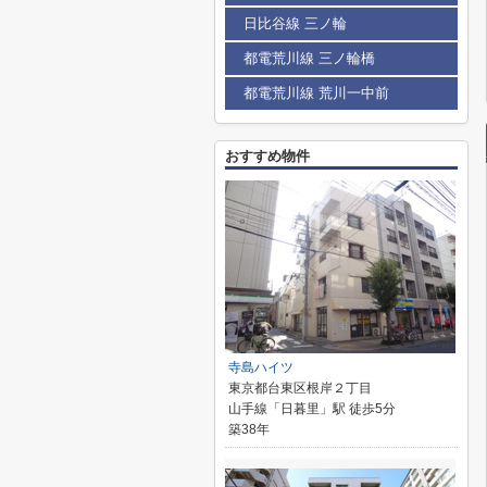
日比谷線 三ノ輪
都電荒川線 三ノ輪橋
都電荒川線 荒川一中前
おすすめ物件
寺島ハイツ
東京都台東区根岸２丁目
山手線「日暮里」駅 徒歩5分
築38年