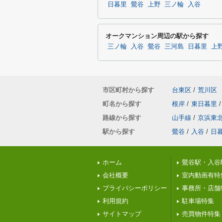
日暮里
鶯谷
上野
三ノ輪
入谷
オークマンション周辺の駅から探す
三ノ輪
入谷
鶯谷
三河島
日暮里
上
市区町村から探す
台東区
/
荒川区
町名から探す
根岸
/
東日暮里
/
路線から探す
山手線
/
京浜東
駅から探す
鶯谷
/
入谷
/
日
ホーム
鶯谷駅・入谷
会社概要
室内動画有特
プライバシーポリシー
事務所・店舗
利用規約
駐車場特集
サイトマップ
売買物件特集