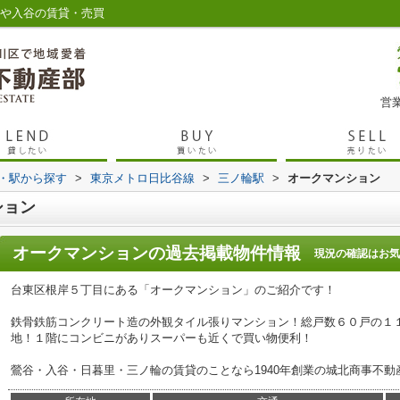
谷や入谷の賃貸・売買
営業
線・駅から探す
>
東京メトロ日比谷線
>
三ノ輪駅
>
オークマンション
ション
オークマンション
の過去掲載物件情報
現況の確認はお気
台東区根岸５丁目にある「オークマンション」のご紹介です！
鉄骨鉄筋コンクリート造の外観タイル張りマンション！総戸数６０戸の１
地！１階にコンビニがありスーパーも近くで買い物便利！
鶯谷・入谷・日暮里・三ノ輪の賃貸のことなら1940年創業の城北商事不動