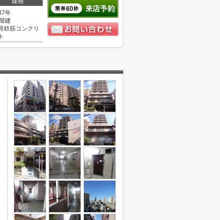
建物
37年
1階建
骨鉄筋コンクリ
ト