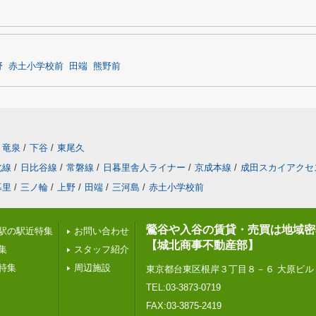
野
赤土小学校前
田端
熊野前
竜泉
/
下谷
/
東尾久
北線
/
日比谷線
/
常磐線
/
日暮里舎人ライナー
/
京成本線
/
成田スカイアクセ
暮里
/
三ノ輪
/
上野
/
田端
/
三河島
/
赤土小学校前
鶯谷や入谷の賃貸・売買は地域密
駅の駅近特集
お問い合わせ
【城北商事不動産部】
集
スタッフ紹介
特集
周辺施設
東京都台東区根岸３丁目８－６ 大原ビル
TEL:03-3873-0719
FAX:03-3875-2419