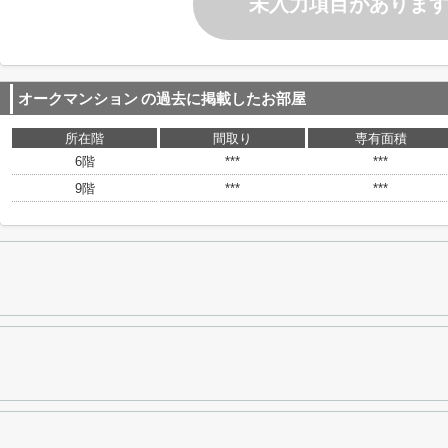
未入力項目がありま
オークマンション
の過去に掲載したお部屋
所在階
間取り
専有面積
6階
***
***
9階
***
***