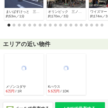
まいばすけっと 三ノ輪店
オリンピック 三ノ輪店
約53m／1分
約170m／3分
約174m／
エリアの近い物件
メゾンコダサ
Kハウス
6
万
円
/ 1R
5.5
万
円
/ 1DK