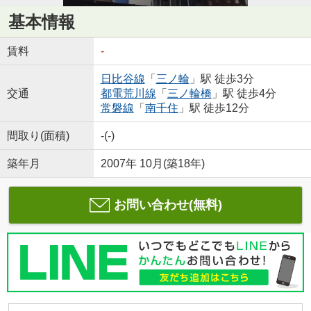
基本情報
賃料
-
日比谷線
「
三ノ輪
」駅 徒歩3分
交通
都電荒川線
「
三ノ輪橋
」駅 徒歩4分
常磐線
「
南千住
」駅 徒歩12分
間取り(面積)
-(-)
築年月
2007年 10月(築18年)
お問い合わせ(無料)