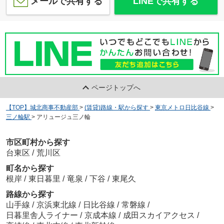
メールで共有する
LINEで共有する
ページトップへ
【TOP】城北商事不動産部
>
(賃貸)路線・駅から探す
>
東京メトロ日比谷線
>
三ノ輪駅
>
アリュージュ三ノ輪
市区町村から探す
台東区
/
荒川区
町名から探す
根岸
/
東日暮里
/
竜泉
/
下谷
/
東尾久
路線から探す
山手線
/
京浜東北線
/
日比谷線
/
常磐線
/
日暮里舎人ライナー
/
京成本線
/
成田スカイアクセス
/