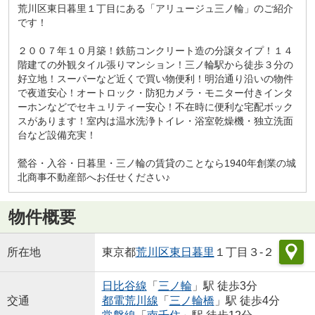
荒川区東日暮里１丁目にある「アリュージュ三ノ輪」のご紹介
です！
２００７年１０月築！鉄筋コンクリート造の分譲タイプ！１４
階建ての外観タイル張りマンション！三ノ輪駅から徒歩３分の
好立地！スーパーなど近くで買い物便利！明治通り沿いの物件
で夜道安心！オートロック・防犯カメラ・モニター付きインタ
ーホンなどでセキュリティー安心！不在時に便利な宅配ボック
スがあります！室内は温水洗浄トイレ・浴室乾燥機・独立洗面
台など設備充実！
鶯谷・入谷・日暮里・三ノ輪の賃貸のことなら1940年創業の城
北商事不動産部へお任せください♪
物件概要
所在地
東京都
荒川区
東日暮里
１丁目３-２
日比谷線
「
三ノ輪
」駅 徒歩3分
交通
都電荒川線
「
三ノ輪橋
」駅 徒歩4分