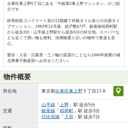
台東区東上野5丁目にある「中銀第2東上野マンシオン」のご紹
介です。
鉄骨鉄筋コンクリート造の11階建て外観タイル張りの分譲タイ
プマンション。1983年12月築、総戸数67戸。銀座線稲荷町駅
から徒歩3分・山手線上野駅から徒歩5分の好立地。スーパーな
ども近くで買い物も便利。清洲橋通り沿いの物件で夜道も安
心。
鶯谷・入谷・日暮里・三ノ輪の賃貸のことなら1940年創業の城
北商事不動産部へお任せください♪
物件概要
所在地
東京都
台東区
東上野
５丁目17-8
山手線
「
上野
」駅 徒歩5分
交通
銀座線
「
稲荷町
」駅 徒歩3分
日比谷線
「
入谷
」駅 徒歩7分