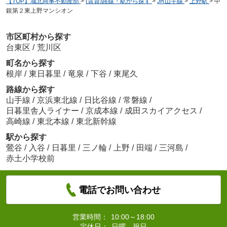
【TOP】城北商事不動産部
>
(賃貸)路線・駅から探す
>
JR山手線
>
上野駅
>
中
銀第２東上野マンシオン
市区町村から探す
台東区
/
荒川区
町名から探す
根岸
/
東日暮里
/
竜泉
/
下谷
/
東尾久
路線から探す
山手線
/
京浜東北線
/
日比谷線
/
常磐線
/
日暮里舎人ライナー
/
京成本線
/
成田スカイアクセス
/
高崎線
/
東北本線
/
東北新幹線
駅から探す
鶯谷
/
入谷
/
日暮里
/
三ノ輪
/
上野
/
田端
/
三河島
/
赤土小学校前
電話でお問い合わせ
営業時間：
10:00～18:00
定休日：
日曜、祝日