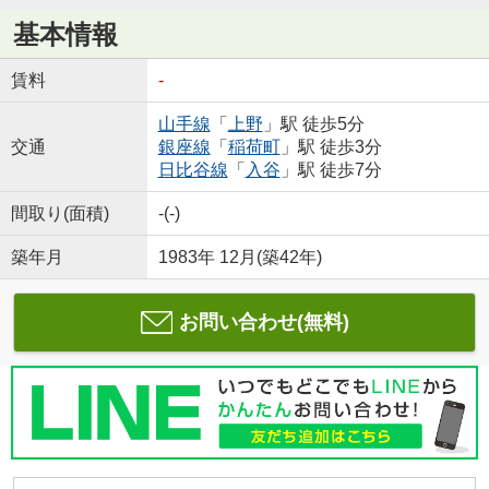
基本情報
賃料
-
山手線
「
上野
」駅 徒歩5分
交通
銀座線
「
稲荷町
」駅 徒歩3分
日比谷線
「
入谷
」駅 徒歩7分
間取り(面積)
-(-)
築年月
1983年 12月(築42年)
お問い合わせ(無料)