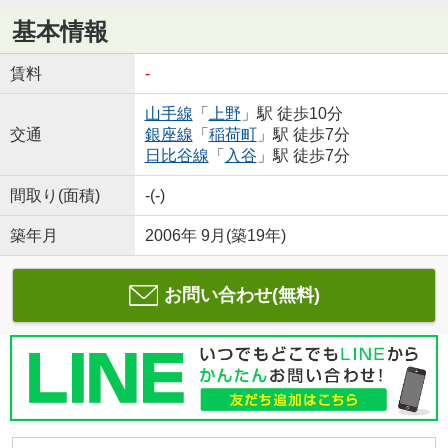
基本情報
賃料
-
山手線
「
上野
」駅 徒歩10分
交通
銀座線
「
稲荷町
」駅 徒歩7分
日比谷線
「
入谷
」駅 徒歩7分
間取り(面積)
-(-)
築年月
2006年 9月(築19年)
お問い合わせ(無料)