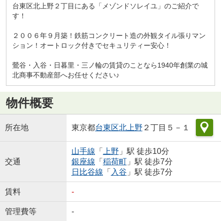
台東区北上野２丁目にある「メゾンドソレイユ」のご紹介で
す！
２００６年９月築！鉄筋コンクリート造の外観タイル張りマン
ション！オートロック付きでセキュリティー安心！
鶯谷・入谷・日暮里・三ノ輪の賃貸のことなら1940年創業の城
北商事不動産部へお任せください♪
物件概要
所在地
東京都
台東区
北上野
２丁目５－１
山手線
「
上野
」駅 徒歩10分
交通
銀座線
「
稲荷町
」駅 徒歩7分
日比谷線
「
入谷
」駅 徒歩7分
賃料
-
管理費等
-