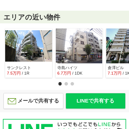
エリアの近い物件
サンクレスト
寺島ハイツ
倉澤ビル
7.5
万
円
/ 1R
6.7
万
円
/ 1DK
7.1
万
円
/ 1
メールで共有する
LINEで共有する