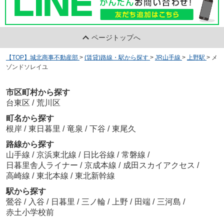
ページトップへ
【TOP】城北商事不動産部
>
(賃貸)路線・駅から探す
>
JR山手線
>
上野駅
>
メ
ゾンドソレイユ
市区町村から探す
台東区
/
荒川区
町名から探す
根岸
/
東日暮里
/
竜泉
/
下谷
/
東尾久
路線から探す
山手線
/
京浜東北線
/
日比谷線
/
常磐線
/
日暮里舎人ライナー
/
京成本線
/
成田スカイアクセス
/
高崎線
/
東北本線
/
東北新幹線
駅から探す
鶯谷
/
入谷
/
日暮里
/
三ノ輪
/
上野
/
田端
/
三河島
/
赤土小学校前