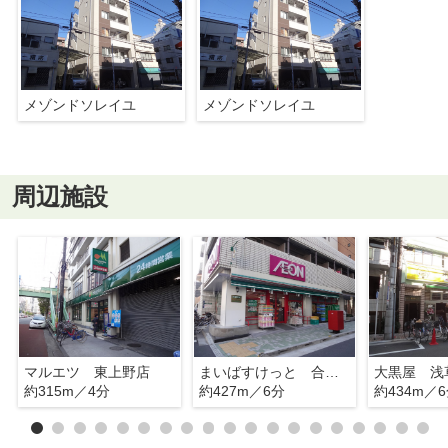
メゾンドソレイユ
メゾンドソレイユ
周辺施設
マルエツ 東上野店
まいばすけっと 合羽橋北店
大黒屋 浅
約315m／4分
約427m／6分
約434m／