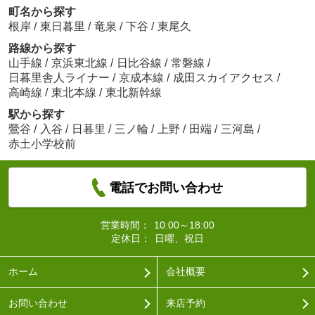
町名から探す
根岸
/
東日暮里
/
竜泉
/
下谷
/
東尾久
路線から探す
山手線
/
京浜東北線
/
日比谷線
/
常磐線
/
日暮里舎人ライナー
/
京成本線
/
成田スカイアクセス
/
高崎線
/
東北本線
/
東北新幹線
駅から探す
鶯谷
/
入谷
/
日暮里
/
三ノ輪
/
上野
/
田端
/
三河島
/
赤土小学校前
電話でお問い合わせ
営業時間：
10:00～18:00
定休日：
日曜、祝日
ホーム
会社概要
お問い合わせ
来店予約