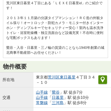
荒川区東日暮里４丁目にある「ＬＥＸＥ日暮里id」のご紹介で
す！
２０１３年１１月築の分譲タイプマンション！ＲＣ造の外観タ
イル張り！オートロック・防犯カメラ・モニター付きインター
ホン・ディンプルキーでセキュリティー安心！室内も温水洗浄
トイレ・浴室乾燥機・独立洗面台など設備充実！不在時に便利
な宅配ボックスもあります！
鶯谷・入谷・日暮里・三ノ輪の賃貸のことなら1940年創業の城
北商事不動産部へお任せください！
物件概要
東京都
荒川区
東日暮里
４丁目３４
所在地
－１０
山手線
「
鶯谷
」駅 徒歩7分
交通
山手線
「
日暮里
」駅 徒歩10分
常磐線
「
三河島
」駅 徒歩8分