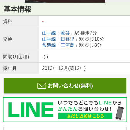
基本情報
賃料
-
山手線
「
鶯谷
」駅 徒歩7分
交通
山手線
「
日暮里
」駅 徒歩10分
常磐線
「
三河島
」駅 徒歩8分
間取り(面積)
-(-)
築年月
2013年 12月(築12年)
お問い合わせ(無料)