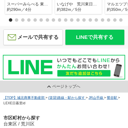
スーパーみらべる 東日暮里店
いなげや 荒川東日暮里店
約290m／4分
約382m／5分
約350m／
メールで共有する
LINEで共有する
ページトップへ
【TOP】城北商事不動産部
>
(賃貸)路線・駅から探す
>
JR山手線
>
鶯谷駅
>
LEXE日暮里id
市区町村から探す
台東区
/
荒川区