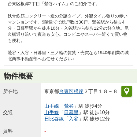
台東区根岸2丁目「鶯谷ハイム」のご紹介です。
鉄骨鉄筋コンクリート造の分譲タイプ。外観タイル張りの赤い
マンションです。9階建てで総戸数は36戸。鶯谷駅から徒歩4
分・日暮里駅から徒歩10分・入谷駅から徒歩12分の好立地。尾
久橋通り沿いで夜道も安心。コンビニやスーパー近くで買い物
も便利。
鶯谷・入谷・日暮里・三ノ輪の賃貸・売買なら1940年創業の城
北商事不動産部へお任せください♪
物件概要
所在地
東京都
台東区
根岸
２丁目１８－８
山手線
「
鶯谷
」駅 徒歩4分
交通
山手線
「
日暮里
」駅 徒歩10分
日比谷線
「
入谷
」駅 徒歩12分
賃料
-