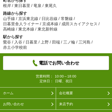
町名から探す
根岸
/
東日暮里
/
竜泉
/
東尾久
路線から探す
山手線
/
京浜東北線
/
日比谷線
/
常磐線
/
日暮里舎人ライナー
/
京成本線
/
成田スカイアクセス
/
高崎線
/
東北本線
/
東北新幹線
駅から探す
鶯谷
/
入谷
/
日暮里
/
上野
/
田端
/
三ノ輪
/
三河島
/
赤土小学校前
電話でお問い合わせ
営業時間：
10:00～18:00
定休日：
日曜、祝日
ホーム
会社概要
お問い合わせ
来店予約