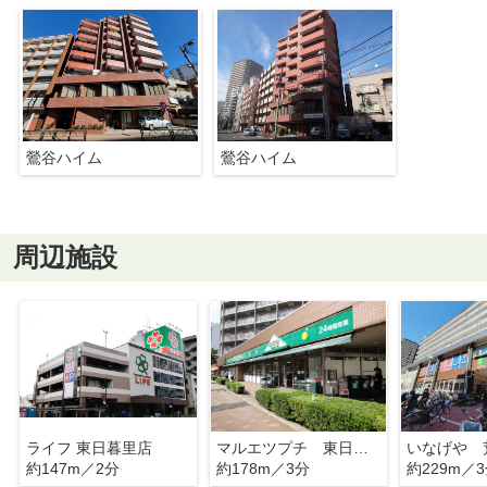
鶯谷ハイム
鶯谷ハイム
周辺施設
ライフ 東日暮里店
マルエツプチ 東日暮里店
約147m／2分
約178m／3分
約229m／