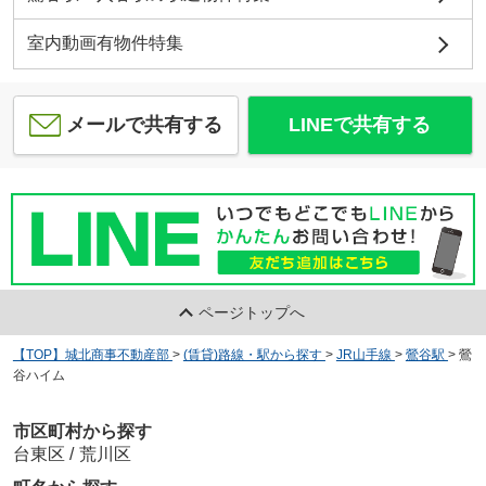
室内動画有物件特集
メールで共有する
LINEで共有する
ページトップへ
【TOP】城北商事不動産部
>
(賃貸)路線・駅から探す
>
JR山手線
>
鶯谷駅
>
鶯
谷ハイム
市区町村から探す
台東区
/
荒川区