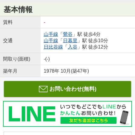
基本情報
賃料
-
山手線
「
鶯谷
」駅 徒歩4分
交通
山手線
「
日暮里
」駅 徒歩10分
日比谷線
「
入谷
」駅 徒歩12分
間取り(面積)
-(-)
築年月
1978年 10月(築47年)
お問い合わせ(無料)