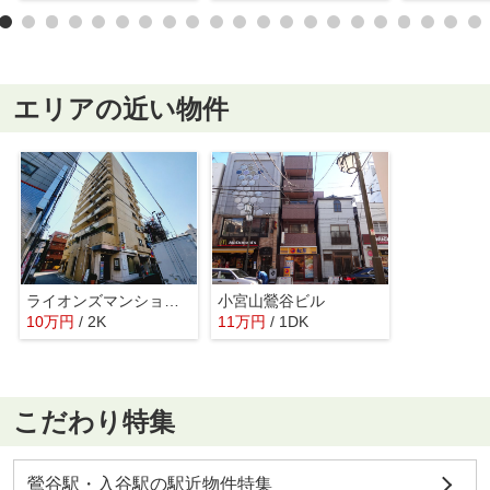
エリアの近い物件
ライオンズマンション鶯谷第３
小宮山鶯谷ビル
10
万
円
/ 2K
11
万
円
/ 1DK
こだわり特集
鶯谷駅・入谷駅の駅近物件特集