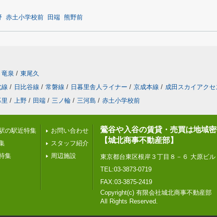
野
赤土小学校前
田端
熊野前
竜泉
/
東尾久
北線
/
日比谷線
/
常磐線
/
日暮里舎人ライナー
/
京成本線
/
成田スカイアクセ
暮里
/
上野
/
田端
/
三ノ輪
/
三河島
/
赤土小学校前
鶯谷や入谷の賃貸・売買は地域密
駅の駅近特集
お問い合わせ
【城北商事不動産部】
集
スタッフ紹介
特集
周辺施設
東京都台東区根岸３丁目８－６ 大原ビル
TEL:03-3873-0719
FAX:03-3875-2419
Copyright(c) 有限会社城北商事不動産部
All Rights Reserved.