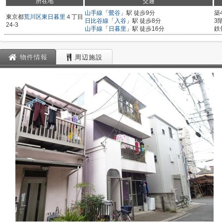
所在地
交通
山手線
「
鶯谷
」駅 徒歩9分
築
東京都
荒川区
東日暮里
４丁目
日比谷線
「
入谷
」駅 徒歩8分
3
24-3
山手線
「
日暮里
」駅 徒歩16分
鉄
物件情報
周辺施設