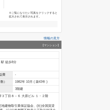
※ご覧になりたい写真をクリックすると
拡大されて表示されます。
情報の見方
【マンション】
」駅 徒歩8分
益費
-
年数）
1982年 10月 ( 築43年 )
3階建
３丁目８－６ 大原ビル １・２階
号
宅地建物取引業保証協会、(社)全国賃貸