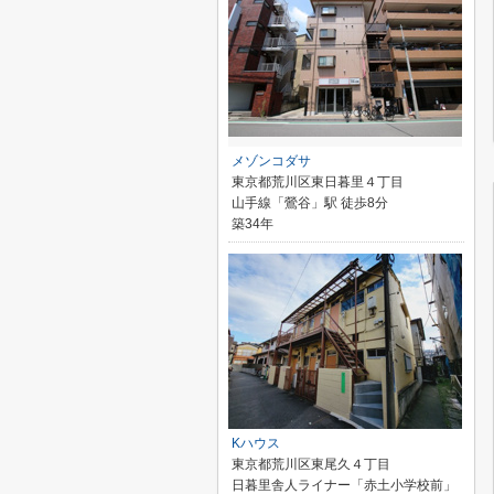
メゾンコダサ
東京都荒川区東日暮里４丁目
山手線「鶯谷」駅 徒歩8分
築34年
Kハウス
東京都荒川区東尾久４丁目
日暮里舎人ライナー「赤土小学校前」