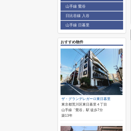
山手線 鶯谷
日比谷線 入谷
山手線 日暮里
おすすめ物件
ザ・グランデレガーロ東日暮里
東京都荒川区東日暮里４丁目
山手線「鶯谷」駅 徒歩7分
築13年