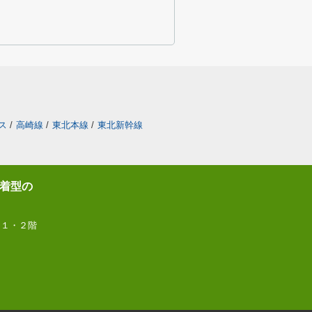
ス
/
高崎線
/
東北本線
/
東北新幹線
着型の
 １・２階