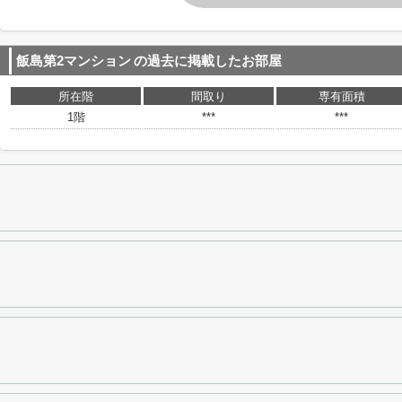
飯島第2マンション
の過去に掲載したお部屋
所在階
間取り
専有面積
1階
***
***