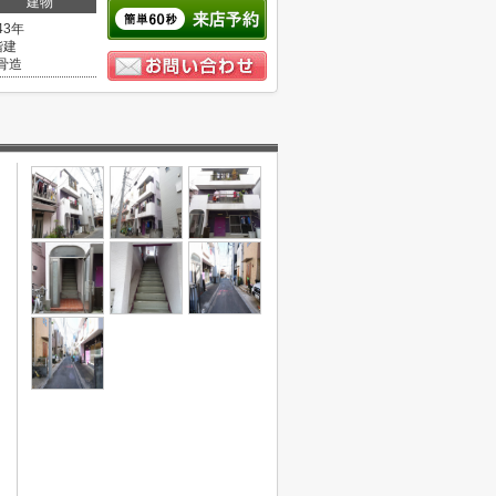
建物
43年
階建
骨造