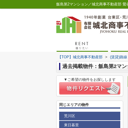
飯島第2マンション／城北商事不動産部 鶯
【TOP】城北商事不動産部
>
(賃貸)路
過去掲載物件：飯島第2マン
▼ご希望の物件をお探しします
同じエリアの物件
荒川区
東日暮里