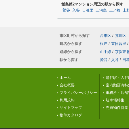
飯島第2マンション周辺の駅から探す
鶯谷
入谷
日暮里
三河島
三ノ輪
上
市区町村から探す
台東区
/
荒川区
町名から探す
根岸
/
東日暮里
/
路線から探す
山手線
/
京浜東
駅から探す
鶯谷
/
入谷
/
日
ホーム
鶯谷駅・入谷
会社概要
室内動画有特
プライバシーポリシー
事務所・店舗
利用規約
駐車場特集
サイトマップ
売買物件特集
物件カタログ