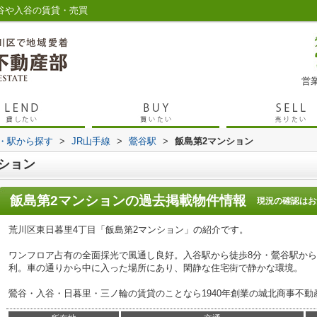
谷や入谷の賃貸・売買
営業
線・駅から探す
>
JR山手線
>
鶯谷駅
>
飯島第2マンション
ション
飯島第2マンション
の過去掲載物件情報
現況の確認はお
荒川区東日暮里4丁目「飯島第2マンション」の紹介です。
ワンフロア占有の全面採光で風通し良好。入谷駅から徒歩8分・鶯谷駅から
利。車の通りから中に入った場所にあり、閑静な住宅街で静かな環境。
鶯谷・入谷・日暮里・三ノ輪の賃貸のことなら1940年創業の城北商事不動