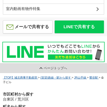
室内動画有物件特集
メールで共有する
LINEで共有する
ページトップへ
【TOP】城北商事不動産部
>
(賃貸)路線・駅から探す
>
JR山手線
>
鶯谷駅
>
金
子ビル
市区町村から探す
台東区
/
荒川区
町名から探す