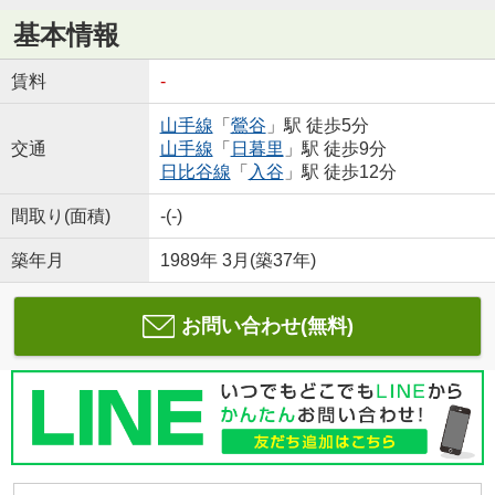
基本情報
賃料
-
山手線
「
鶯谷
」駅 徒歩5分
交通
山手線
「
日暮里
」駅 徒歩9分
日比谷線
「
入谷
」駅 徒歩12分
間取り(面積)
-(-)
築年月
1989年 3月(築37年)
お問い合わせ(無料)