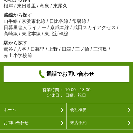
根岸
/
東日暮里
/
竜泉
/
東尾久
路線から探す
山手線
/
京浜東北線
/
日比谷線
/
常磐線
/
日暮里舎人ライナー
/
京成本線
/
成田スカイアクセス
/
高崎線
/
東北本線
/
東北新幹線
駅から探す
鶯谷
/
入谷
/
日暮里
/
上野
/
田端
/
三ノ輪
/
三河島
/
赤土小学校前
電話でお問い合わせ
営業時間：
10:00～18:00
定休日：
日曜、祝日
ホーム
会社概要
お問い合わせ
来店予約