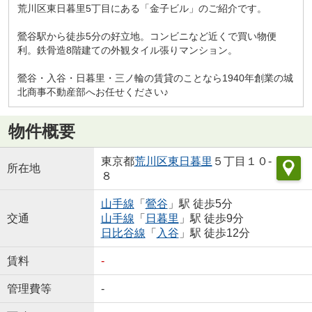
荒川区東日暮里5丁目にある「金子ビル」のご紹介です。
鶯谷駅から徒歩5分の好立地。コンビニなど近くで買い物便
利。鉄骨造8階建ての外観タイル張りマンション。
鶯谷・入谷・日暮里・三ノ輪の賃貸のことなら1940年創業の城
北商事不動産部へお任せください♪
物件概要
東京都
荒川区
東日暮里
５丁目１０-
所在地
８
山手線
「
鶯谷
」駅 徒歩5分
交通
山手線
「
日暮里
」駅 徒歩9分
日比谷線
「
入谷
」駅 徒歩12分
賃料
-
管理費等
-