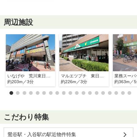
周辺施設
いなげや 荒川東日暮里店
マルエツプチ 東日暮里店
約203m／3分
約226m／3分
約363m／
こだわり特集
鶯谷駅・入谷駅の駅近物件特集