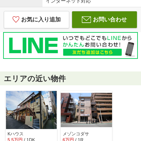
インターネット対応
お気に入り追加
お問い合わせ
エリアの近い物件
Kハウス
メゾンコダサ
5.5
万
円
/ 1DK
6
万
円
/ 1R