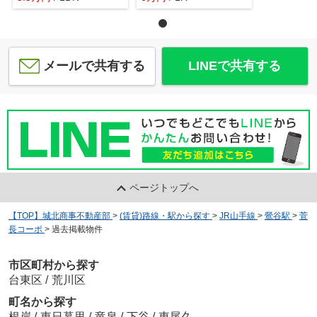
メールで共有する
LINEで共有する
ページトップへ
【TOP】城北商事不動産部
>
(賃貸)路線・駅から探す
>
JR山手線
>
鶯谷駅
>
菅
長コーポ
>
過去掲載物件
市区町村から探す
台東区
/
荒川区
町名から探す
根岸
/
東日暮里
/
竜泉
/
下谷
/
東尾久