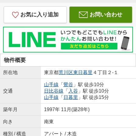
お気に入り追加
お問い合わせ
物件概要
所在地
東京都
荒川区
東日暮里
４丁目２-１
山手線
「
鶯谷
」駅 徒歩10分
交通
日比谷線
「
入谷
」駅 徒歩10分
山手線
「
日暮里
」駅 徒歩15分
築年月
1997年 11月(築28年)
向き
南東
種別 / 構造
アパート / 木造