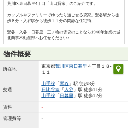
荒川区東日暮里4丁目「山口貸家」のご紹介です。
カップルやファミリーでゆったり過ごせる貸家。鶯谷駅から徒
歩８分・入谷駅から徒歩１１分の閑静な住宅街。
鶯谷・入谷・日暮里・三ノ輪の賃貸のことなら1940年創業の城
北商事不動産部へお任せください♪
物件概要
東京都
荒川区
東日暮里
４丁目１８-
所在地
１１
山手線
「
鶯谷
」駅 徒歩8分
交通
日比谷線
「
入谷
」駅 徒歩11分
山手線
「
日暮里
」駅 徒歩12分
賃料
-
管理費等
-