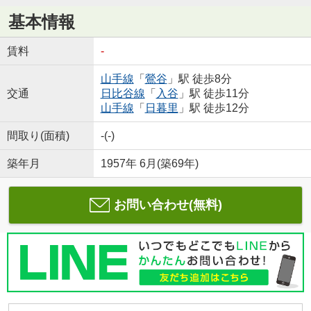
基本情報
賃料
-
山手線
「
鶯谷
」駅 徒歩8分
交通
日比谷線
「
入谷
」駅 徒歩11分
山手線
「
日暮里
」駅 徒歩12分
間取り(面積)
-(-)
築年月
1957年 6月(築69年)
お問い合わせ(無料)