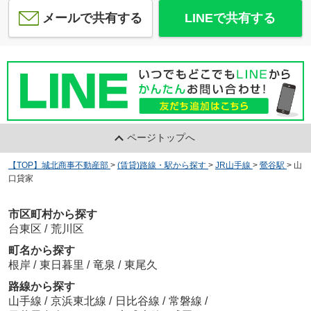
メールで共有する
LINEで共有する
ページトップへ
【TOP】城北商事不動産部
>
(賃貸)路線・駅から探す
>
JR山手線
>
鶯谷駅
>
山
口貸家
市区町村から探す
台東区
/
荒川区
町名から探す
根岸
/
東日暮里
/
竜泉
/
東尾久
路線から探す
山手線
/
京浜東北線
/
日比谷線
/
常磐線
/