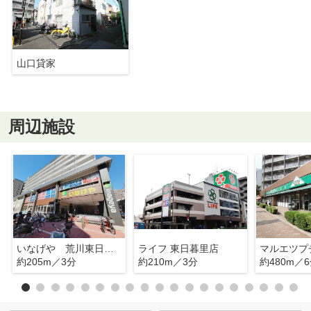
山口貸家
周辺施設
いなげや 荒川東日暮里店
ライフ 東日暮里店
約205m／3分
約210m／3分
約480m／