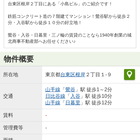
台東区根岸２丁目にある「小島ビル」のご紹介です！
鉄筋コンクリート造の７階建てマンション！鶯谷駅から徒歩２
分・入谷駅から徒歩１０分の好立地！
鶯谷・入谷・日暮里・三ノ輪の賃貸のことなら1940年創業の城
北商事不動産部へお任せください♪
物件概要
所在地
東京都
台東区
根岸
２丁目１-９
山手線
「
鶯谷
」駅 徒歩1～2分
交通
日比谷線
「
入谷
」駅 徒歩10分
山手線
「
日暮里
」駅 徒歩12分
賃料
-
管理費等
-