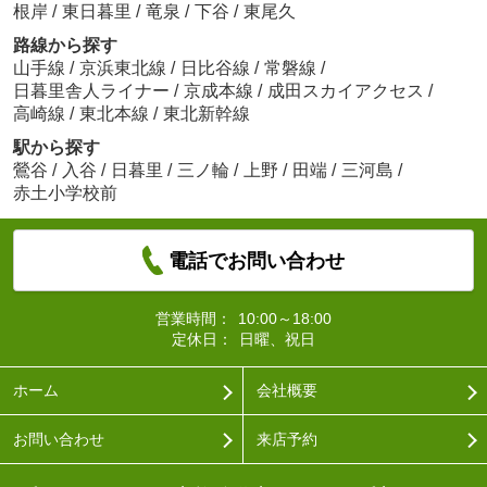
根岸
/
東日暮里
/
竜泉
/
下谷
/
東尾久
路線から探す
山手線
/
京浜東北線
/
日比谷線
/
常磐線
/
日暮里舎人ライナー
/
京成本線
/
成田スカイアクセス
/
高崎線
/
東北本線
/
東北新幹線
駅から探す
鶯谷
/
入谷
/
日暮里
/
三ノ輪
/
上野
/
田端
/
三河島
/
赤土小学校前
電話でお問い合わせ
営業時間：
10:00～18:00
定休日：
日曜、祝日
ホーム
会社概要
お問い合わせ
来店予約