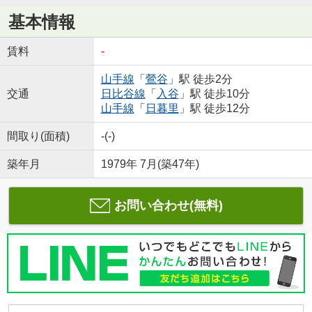
基本情報
賃料
-
山手線
「
鶯谷
」駅 徒歩2分
交通
日比谷線
「
入谷
」駅 徒歩10分
山手線
「
日暮里
」駅 徒歩12分
間取り(面積)
-(-)
築年月
1979年 7月(築47年)
お問い合わせ(無料)