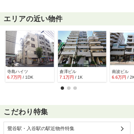
エリアの近い物件
寺島ハイツ
倉澤ビル
南波ビル
6.7
万
円
/ 1DK
7.1
万
円
/ 1K
6.6
万
円
/ 2
こだわり特集
鶯谷駅・入谷駅の駅近物件特集