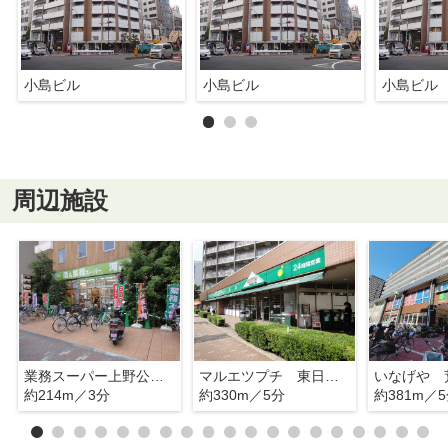
小島ビル
小島ビル
小島ビル
周辺施設
業務スーパー上野公園店
マルエツプチ 東日暮里店
約214m／3分
約330m／5分
約381m／