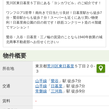
荒川区東日暮里５丁目にある「ヨシカワビル」のご紹介です！
ワンフロア1世帯！南向きで日当たり良好！日暮里駅から徒歩7
分・鶯谷駅からも徒歩７分！スーパーも近くにあり買い物便
利！日暮里南公園の目の前です！鉄筋コンクリート造の４階建
てマンション！
鶯谷・入谷・日暮里・三ノ輪の賃貸のことなら1940年創業の城
北商事不動産部へお任せください♪
物件概要
東京都
荒川区
東日暮里
５丁目２０-
所在地
３
山手線
「
鶯谷
」駅 徒歩7分
交通
山手線
「
日暮里
」駅 徒歩7分
常磐線
「
三河島
」駅 徒歩9分
賃料
-