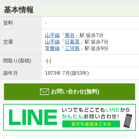
基本情報
賃料
-
山手線
「
鶯谷
」駅 徒歩7分
交通
山手線
「
日暮里
」駅 徒歩7分
常磐線
「
三河島
」駅 徒歩9分
間取り(面積)
-(-)
築年月
1973年 7月(築53年)
お問い合わせ(無料)