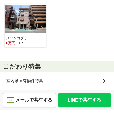
メゾンコダサ
6
万
円
/ 1R
こだわり特集
室内動画有物件特集
メールで共有する
LINEで共有する