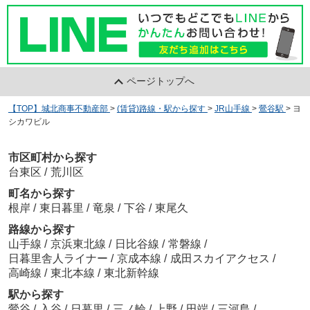
ページトップへ
【TOP】城北商事不動産部
>
(賃貸)路線・駅から探す
>
JR山手線
>
鶯谷駅
>
ヨ
シカワビル
市区町村から探す
台東区
/
荒川区
町名から探す
根岸
/
東日暮里
/
竜泉
/
下谷
/
東尾久
路線から探す
山手線
/
京浜東北線
/
日比谷線
/
常磐線
/
日暮里舎人ライナー
/
京成本線
/
成田スカイアクセス
/
高崎線
/
東北本線
/
東北新幹線
駅から探す
鶯谷
/
入谷
/
日暮里
/
三ノ輪
/
上野
/
田端
/
三河島
/