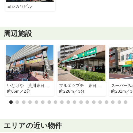
ヨシカワビル
周辺施設
いなげや 荒川東日暮里店
マルエツプチ 東日暮里店
約85m／2分
約226m／3分
約231m／
エリアの近い物件