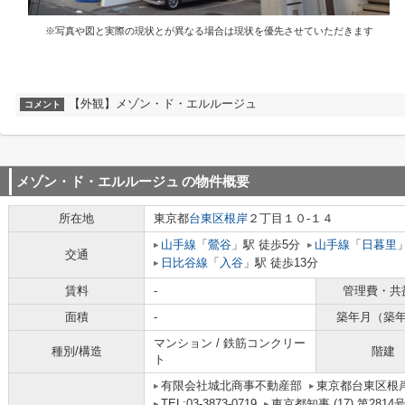
※写真や図と実際の現状とが異なる場合は現状を優先させていただきます
【外観】メゾン・ド・エルルージュ
コメント
メゾン・ド・エルルージュ
の物件概要
所在地
東京都
台東区
根岸
２丁目１０-１４
山手線
「
鶯谷
」駅 徒歩5分
山手線
「
日暮里
交通
日比谷線
「
入谷
」駅 徒歩13分
賃料
-
管理費・共
面積
-
築年月（築
マンション / 鉄筋コンクリー
種別/構造
階建
ト
有限会社城北商事不動産部
東京都台東区根岸
TEL:03-3873-0719
東京都知事 (17) 第2814