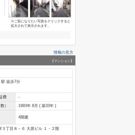
※ご覧になりたい写真をクリックすると
拡大されて表示されます。
情報の見方
【マンション】
」駅 徒歩7分
益費
-
年数）
1993年 8月 ( 築33年 )
4階建
３丁目８－６ 大原ビル １・２階
号