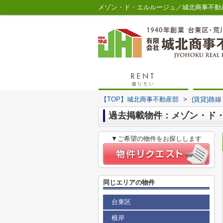
メゾン・ド・エルルージュ／城北商事不動
【TOP】城北商事不動産部
>
(賃貸)路
過去掲載物件：メゾン・ド
▼ご希望の物件をお探しします
同じエリアの物件
台東区
根岸