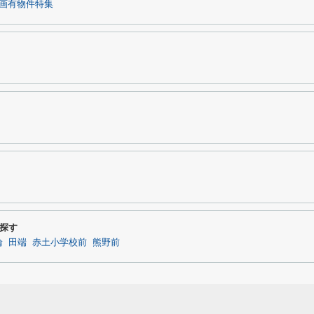
画有物件特集
探す
輪
田端
赤土小学校前
熊野前