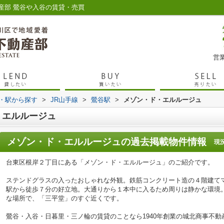
産部 鶯谷や入谷の賃貸・売買
営業
線・駅から探す
>
JR山手線
>
鶯谷駅
>
メゾン・ド・エルルージュ
・エルルージュ
メゾン・ド・エルルージュ
の過去掲載物件情報
現
台東区根岸２丁目にある「メゾン・ド・エルルージュ」のご紹介です。
ステンドグラスの入ったおしゃれな外観。鉄筋コンクリート造の４階建て
駅から徒歩７分の好立地。大通りから１本中に入るため周りは静かな環境
な場所で、「三平堂」のすぐ近くです。
鶯谷・入谷・日暮里・三ノ輪の賃貸のことなら1940年創業の城北商事不動