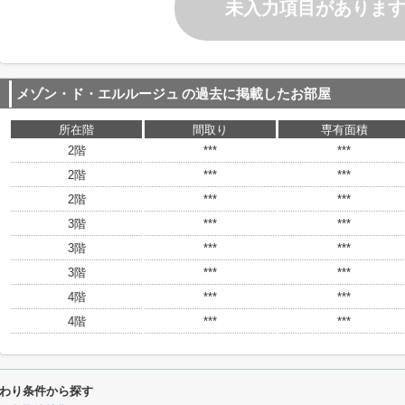
未入力項目がありま
メゾン・ド・エルルージュ
の過去に掲載したお部屋
所在階
間取り
専有面積
2階
***
***
2階
***
***
2階
***
***
3階
***
***
3階
***
***
3階
***
***
4階
***
***
4階
***
***
わり条件から探す