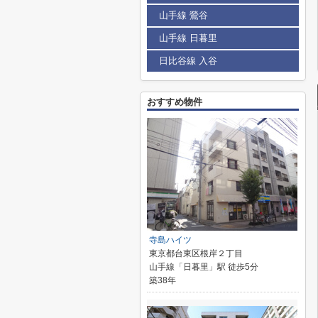
山手線 鶯谷
山手線 日暮里
日比谷線 入谷
おすすめ物件
寺島ハイツ
東京都台東区根岸２丁目
山手線「日暮里」駅 徒歩5分
築38年