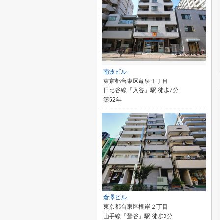
南波ビル
東京都台東区竜泉１丁目
日比谷線「入谷」駅 徒歩7分
築52年
倉澤ビル
東京都台東区根岸２丁目
山手線「鶯谷」駅 徒歩3分