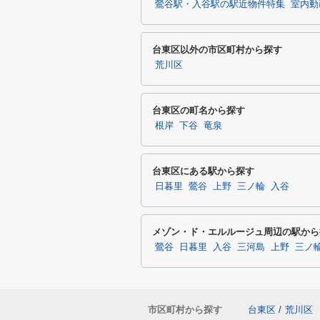
鶯谷駅・入谷駅の駅近物件特集
室内動
台東区以外の市区町村から探す
荒川区
台東区の町名から探す
根岸
下谷
竜泉
台東区にある駅から探す
日暮里
鶯谷
上野
三ノ輪
入谷
メゾン・ド・エルルージュ周辺の駅から
鶯谷
日暮里
入谷
三河島
上野
三ノ
市区町村から探す
台東区
/
荒川区