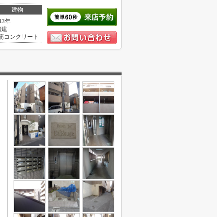
建物
33年
階建
筋コンクリート