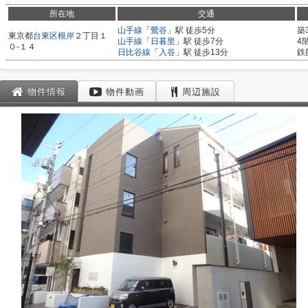
所在地
交通
山手線
「
鶯谷
」駅 徒歩5分
築
東京都
台東区
根岸
２丁目１
山手線
「
日暮里
」駅 徒歩7分
4
０-１４
日比谷線
「
入谷
」駅 徒歩13分
鉄
物件情報
物件動画
周辺施設