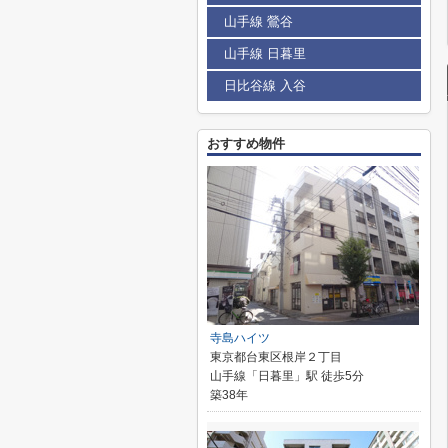
山手線 鶯谷
山手線 日暮里
日比谷線 入谷
おすすめ物件
寺島ハイツ
東京都台東区根岸２丁目
山手線「日暮里」駅 徒歩5分
築38年