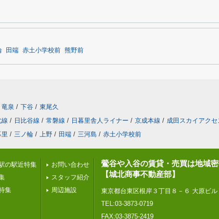
輪
田端
赤土小学校前
熊野前
竜泉
/
下谷
/
東尾久
北線
/
日比谷線
/
常磐線
/
日暮里舎人ライナー
/
京成本線
/
成田スカイアクセ
暮里
/
三ノ輪
/
上野
/
田端
/
三河島
/
赤土小学校前
鶯谷や入谷の賃貸・売買は地域密
駅の駅近特集
お問い合わせ
【城北商事不動産部】
集
スタッフ紹介
特集
周辺施設
東京都台東区根岸３丁目８－６ 大原ビル
TEL:03-3873-0719
FAX:03-3875-2419