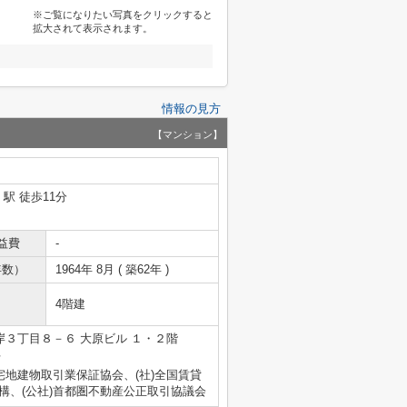
※ご覧になりたい写真をクリックすると
拡大されて表示されます。
情報の見方
【マンション】
」駅 徒歩11分
益費
-
年数）
1964年 8月 ( 築62年 )
4階建
３丁目８－６ 大原ビル １・２階
号
宅地建物取引業保証協会、(社)全国賃貸
構、(公社)首都圏不動産公正取引協議会