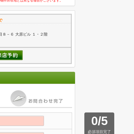
の物件所在地とは異なる場合がございます。
で
８－６ 大原ビル １・２階
0
/
5
必須項目完了