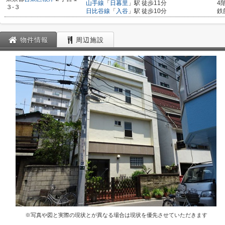
山手線
「
日暮里
」駅 徒歩11分
4
３-３
日比谷線
「
入谷
」駅 徒歩10分
鉄
物件情報
周辺施設
※写真や図と実際の現状とが異なる場合は現状を優先させていただきます