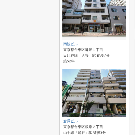
南波ビル
東京都台東区竜泉１丁目
日比谷線「入谷」駅 徒歩7分
築52年
倉澤ビル
東京都台東区根岸２丁目
山手線「鶯谷」駅 徒歩3分