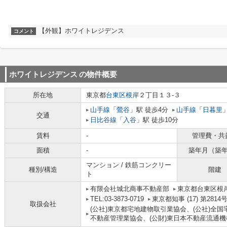
【外観】ホワイトレジデンス
コメント
ホワイトレジデンス
の物件概要
所在地
東京都
台東区
根岸
２丁目１３-３
山手線
「
鶯谷
」駅 徒歩4分
山手線
「
日暮里
交通
日比谷線
「
入谷
」駅 徒歩10分
賃料
-
管理費・共
面積
-
築年月（築
マンション / 鉄筋コンクリー
種別/構造
階建
ト
有限会社城北商事不動産部
東京都台東区根岸
TEL:03-3873-0719
東京都知事 (17) 第2814
取扱会社
(公社)東京都宅地建物取引業協会、(公社)全国
不動産管理業協会、(公財)東日本不動産流通機