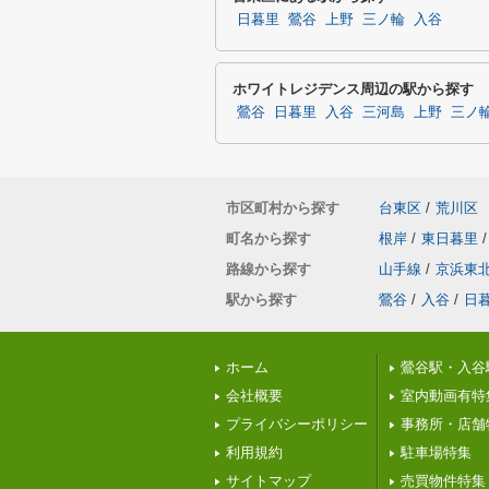
日暮里
鶯谷
上野
三ノ輪
入谷
ホワイトレジデンス周辺の駅から探す
鶯谷
日暮里
入谷
三河島
上野
三ノ
市区町村から探す
台東区
/
荒川区
町名から探す
根岸
/
東日暮里
/
路線から探す
山手線
/
京浜東
駅から探す
鶯谷
/
入谷
/
日
ホーム
鶯谷駅・入谷
会社概要
室内動画有特
プライバシーポリシー
事務所・店舗
利用規約
駐車場特集
サイトマップ
売買物件特集