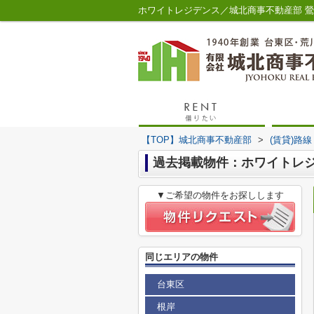
ホワイトレジデンス／城北商事不動産部 
【TOP】城北商事不動産部
>
(賃貸)路
過去掲載物件：ホワイトレ
▼ご希望の物件をお探しします
同じエリアの物件
台東区
根岸