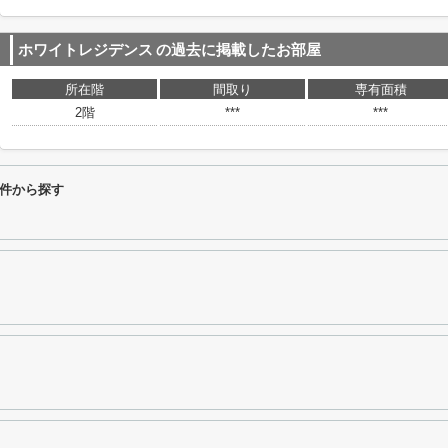
ホワイトレジデンス
の過去に掲載したお部屋
所在階
間取り
専有面積
2階
***
***
件から探す