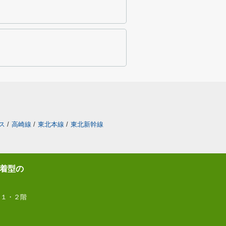
ス
/
高崎線
/
東北本線
/
東北新幹線
着型の
 １・２階