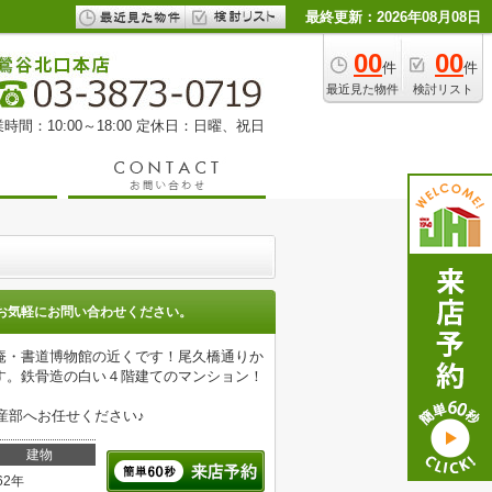
最終更新：2026年08月08日
00
00
件
件
最近見た物件
検討リスト
時間：10:00～18:00 定休日：日曜、祝日
お気軽にお問い合わせください。
庵・書道博物館の近くです！尾久橋通りか
す。鉄骨造の白い４階建てのマンション！
産部へお任せください♪
建物
62年