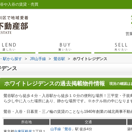
鶯谷や入谷の賃貸・売買
営業
線・駅から探す
>
JR山手線
>
鶯谷駅
>
ホワイトレジデンス
ジデンス
ホワイトレジデンス
の過去掲載物件情報
現況の確認は
鶯谷駅から徒歩４分・入谷駅から徒歩１０分の便利な場所！三平堂・子規
ら少し中に入った場所にあり、静かな場所です。※ホテル街の中になりま
鶯谷・入谷・日暮里・三ノ輪の賃貸のことなら1940年創業の城北商事不動
所在地
交通
山手線
「
鶯谷
」駅 徒歩4分
築
東京都
台東区
根岸
２丁目１