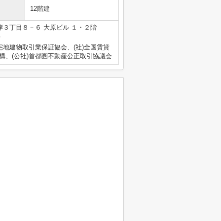
12階建
３丁目８－６ 大原ビル １・２階
号
宅地建物取引業保証協会、(社)全国賃貸
構、(公社)首都圏不動産公正取引協議会