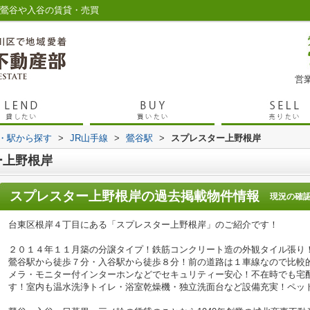
 鶯谷や入谷の賃貸・売買
営業
線・駅から探す
>
JR山手線
>
鶯谷駅
>
スプレスター上野根岸
ー上野根岸
スプレスター上野根岸
の過去掲載物件情報
現況の確
台東区根岸４丁目にある「スプレスター上野根岸」のご紹介です！
２０１４年１１月築の分譲タイプ！鉄筋コンクリート造の外観タイル張り
鶯谷駅から徒歩７分・入谷駅から徒歩８分！前の道路は１車線なので比較
メラ・モニター付インターホンなどでセキュリティー安心！不在時でも宅
す！室内も温水洗浄トイレ・浴室乾燥機・独立洗面台など設備充実！ペッ