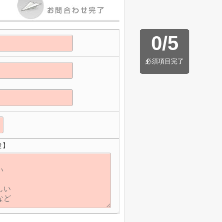
0
/
5
必須項目完了
せ】