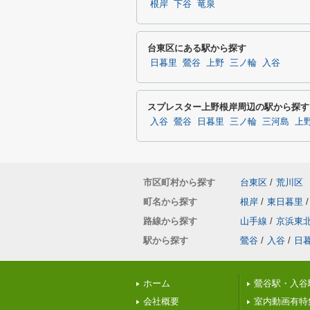
根岸
下谷
竜泉
台東区にある駅から探す
日暮里
鶯谷
上野
三ノ輪
入谷
スプレスター上野根岸周辺の駅から探す
入谷
鶯谷
日暮里
三ノ輪
三河島
上
市区町村から探す
台東区
/
荒川区
町名から探す
根岸
/
東日暮里
/
路線から探す
山手線
/
京浜東
駅から探す
鶯谷
/
入谷
/
日
ホーム
鶯谷駅・入谷
会社概要
室内動画有特