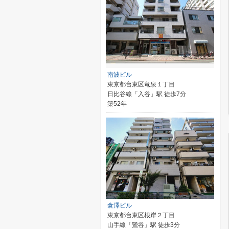
南波ビル
東京都台東区竜泉１丁目
日比谷線「入谷」駅 徒歩7分
築52年
倉澤ビル
東京都台東区根岸２丁目
山手線「鶯谷」駅 徒歩3分