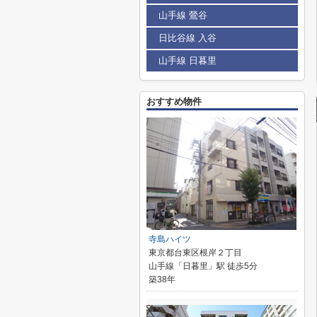
山手線 鶯谷
日比谷線 入谷
山手線 日暮里
おすすめ物件
寺島ハイツ
東京都台東区根岸２丁目
山手線「日暮里」駅 徒歩5分
築38年