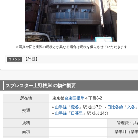
※写真や図と実際の現状とが異なる場合は現状を優先させていただきます
【外観】
コメント
スプレスター上野根岸
の物件概要
所在地
東京都
台東区
根岸
４丁目8-2
山手線
「
鶯谷
」駅 徒歩7分
日比谷線
「
入谷
交通
山手線
「
日暮里
」駅 徒歩14分
賃料
-
管理費・共
面積
-
築年月（築