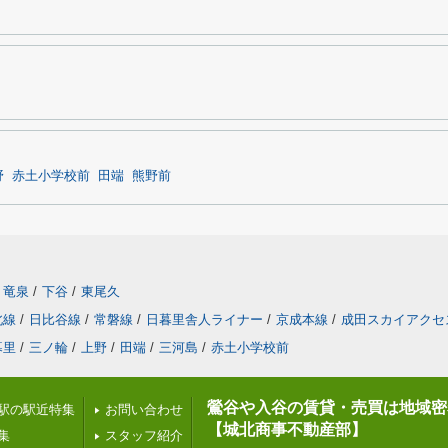
野
赤土小学校前
田端
熊野前
竜泉
/
下谷
/
東尾久
北線
/
日比谷線
/
常磐線
/
日暮里舎人ライナー
/
京成本線
/
成田スカイアクセ
暮里
/
三ノ輪
/
上野
/
田端
/
三河島
/
赤土小学校前
鶯谷や入谷の賃貸・売買は地域密
駅の駅近特集
お問い合わせ
【城北商事不動産部】
集
スタッフ紹介