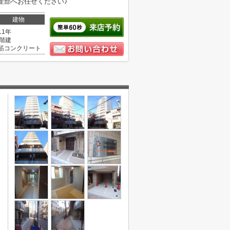
産部へお任せください♪
建物
11年
2階建
筋コンクリート