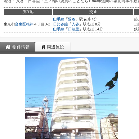
鶯谷・入谷・日暮里・三ノ輪の賃貸のことなら1940年創業の城北商事不動
所在地
交通
山手線
「
鶯谷
」駅 徒歩7分
築
東京都
台東区
根岸
４丁目8-2
日比谷線
「
入谷
」駅 徒歩8分
1
山手線
「
日暮里
」駅 徒歩14分
鉄
物件情報
周辺施設