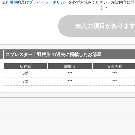
※
利用規約
及び
プライバシーポリシー
を必ずお読みください。左記内容に同
さい。
未入力項目がありま
スプレスター上野根岸
の過去に掲載したお部屋
所在階
間取り
専有面積
5階
***
***
7階
***
***