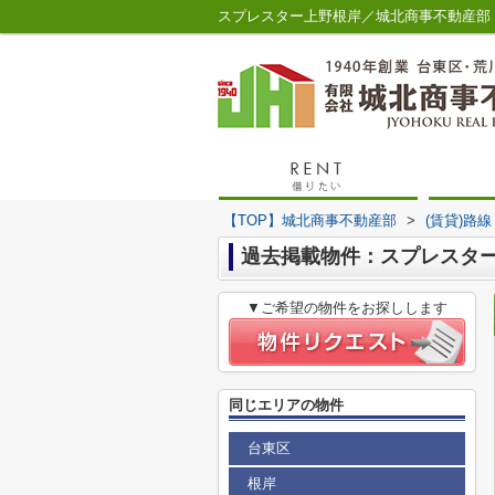
スプレスター上野根岸／城北商事不動産部
【TOP】城北商事不動産部
>
(賃貸)路
過去掲載物件：スプレスタ
▼ご希望の物件をお探しします
同じエリアの物件
台東区
根岸