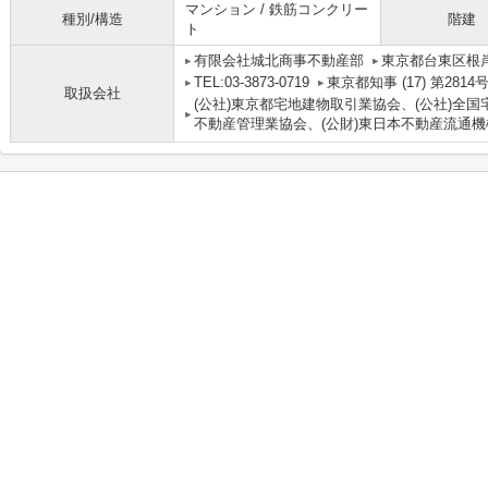
マンション / 鉄筋コンクリー
種別/構造
階建
ト
有限会社城北商事不動産部
東京都台東区根岸
TEL:03-3873-0719
東京都知事 (17) 第2814
取扱会社
(公社)東京都宅地建物取引業協会、(公社)全国
不動産管理業協会、(公財)東日本不動産流通機