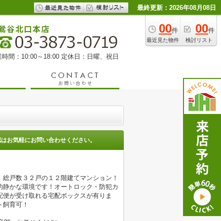
最終更新：2026年08月08日
00
00
件
件
最近見た物件
検討リスト
時間：10:00～18:00 定休日：日曜、祝日
認はお気軽にお問い合わせください。
！総戸数３２戸の１２階建てマンション！
的静かな環境です！オートロック・防犯カ
配便が受け取れる宅配ボックスが有りま
ト飼育可！