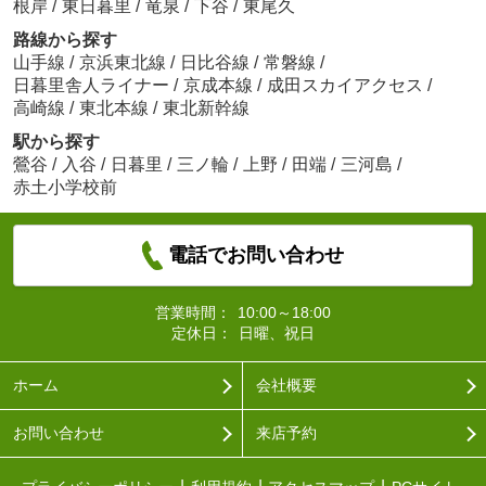
根岸
/
東日暮里
/
竜泉
/
下谷
/
東尾久
路線から探す
山手線
/
京浜東北線
/
日比谷線
/
常磐線
/
日暮里舎人ライナー
/
京成本線
/
成田スカイアクセス
/
高崎線
/
東北本線
/
東北新幹線
駅から探す
鶯谷
/
入谷
/
日暮里
/
三ノ輪
/
上野
/
田端
/
三河島
/
赤土小学校前
電話でお問い合わせ
営業時間：
10:00～18:00
定休日：
日曜、祝日
ホーム
会社概要
お問い合わせ
来店予約