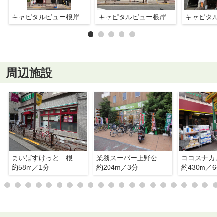
キャピタルビュー根岸
キャピタルビュー根岸
キャピタ
周辺施設
まいばすけっと 根岸うぐいす通り店
業務スーパー上野公園店
約58m／1分
約204m／3分
約430m／