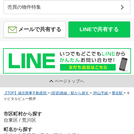
売買の物件特集
メールで共有する
LINEで共有する
ページトップへ
【TOP】城北商事不動産部
>
(賃貸)路線・駅から探す
>
JR山手線
>
鶯谷駅
>
キ
ャピタルビュー根岸
市区町村から探す
台東区
/
荒川区
町名から探す