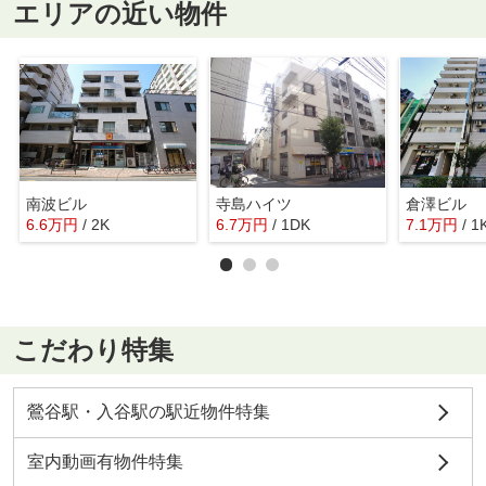
エリアの近い物件
南波ビル
寺島ハイツ
倉澤ビル
6.6
万
円
/ 2K
6.7
万
円
/ 1DK
7.1
万
円
/ 1
こだわり特集
鶯谷駅・入谷駅の駅近物件特集
室内動画有物件特集