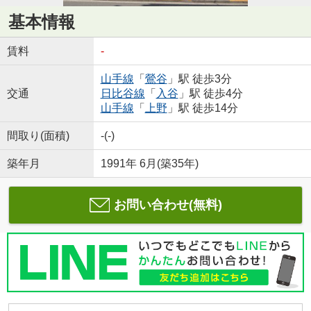
基本情報
賃料
-
山手線
「
鶯谷
」駅 徒歩3分
交通
日比谷線
「
入谷
」駅 徒歩4分
山手線
「
上野
」駅 徒歩14分
間取り(面積)
-(-)
築年月
1991年 6月(築35年)
お問い合わせ(無料)