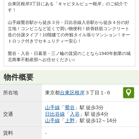
台東区根岸3丁目にある「キャピタルビュー根岸」のご紹介で
す！
山手線鶯谷駅から徒歩３分・日比谷線入谷駅から徒歩４分の好
立地！コンビニなど近くで買い物便利！鉄骨鉄筋コンクリート
造の分譲タイプ！10階建ての外観タイル張りマンション！オー
トロック付きでセキュりティー安心！
鶯谷・入谷・日暮里・三ノ輪の賃貸のことなら1940年創業の城
北商事不動産部へお任せください♪
物件概要
所在地
東京都
台東区
根岸
３丁目１-６
山手線
「
鶯谷
」駅 徒歩3分
交通
日比谷線
「
入谷
」駅 徒歩4分
山手線
「
上野
」駅 徒歩12～14分
賃料
-