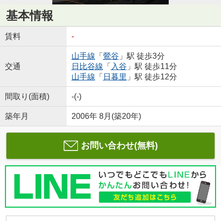
基本情報
賃料
-
山手線
「
鶯谷
」駅 徒歩3分
交通
日比谷線
「
入谷
」駅 徒歩11分
山手線
「
日暮里
」駅 徒歩12分
間取り(面積)
-(-)
築年月
2006年 8月(築20年)
お問い合わせ(無料)