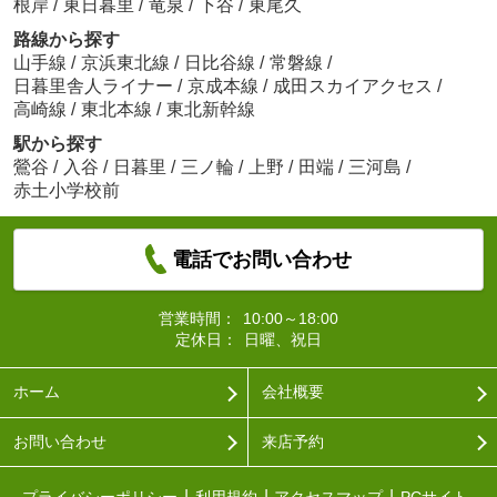
根岸
/
東日暮里
/
竜泉
/
下谷
/
東尾久
路線から探す
山手線
/
京浜東北線
/
日比谷線
/
常磐線
/
日暮里舎人ライナー
/
京成本線
/
成田スカイアクセス
/
高崎線
/
東北本線
/
東北新幹線
駅から探す
鶯谷
/
入谷
/
日暮里
/
三ノ輪
/
上野
/
田端
/
三河島
/
赤土小学校前
電話でお問い合わせ
営業時間：
10:00～18:00
定休日：
日曜、祝日
ホーム
会社概要
お問い合わせ
来店予約
プライバシーポリシー
利用規約
アクセスマップ
PCサイト