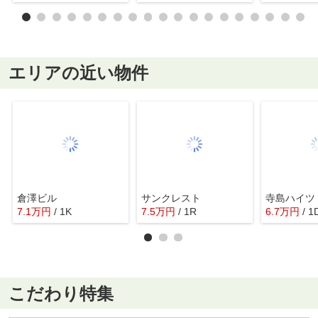
エリアの近い物件
倉澤ビル
サンクレスト
寺島ハイツ
7.1
万
円
/ 1K
7.5
万
円
/ 1R
6.7
万
円
/ 1
こだわり特集