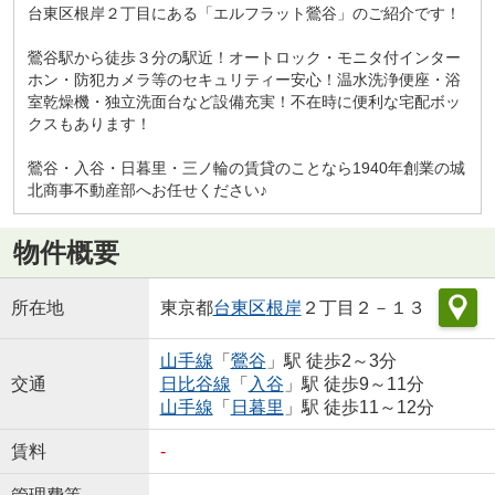
台東区根岸２丁目にある「エルフラット鶯谷」のご紹介です！
鶯谷駅から徒歩３分の駅近！オートロック・モニタ付インター
ホン・防犯カメラ等のセキュリティー安心！温水洗浄便座・浴
室乾燥機・独立洗面台など設備充実！不在時に便利な宅配ボッ
クスもあります！
鶯谷・入谷・日暮里・三ノ輪の賃貸のことなら1940年創業の城
北商事不動産部へお任せください♪
物件概要
所在地
東京都
台東区
根岸
２丁目２－１３
山手線
「
鶯谷
」駅 徒歩2～3分
交通
日比谷線
「
入谷
」駅 徒歩9～11分
山手線
「
日暮里
」駅 徒歩11～12分
賃料
-