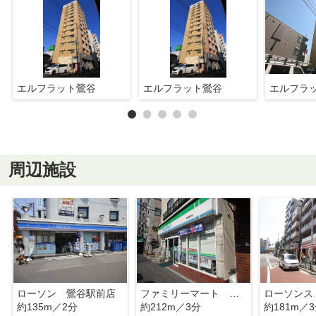
エルフラット鶯谷
エルフラット鶯谷
エルフラ
周辺施設
ローソン 鶯谷駅前店
ファミリーマート 加藤根岸店
約135m／2分
約212m／3分
約181m／