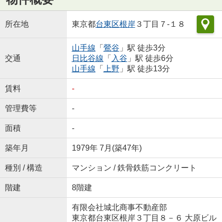
所在地
東京都
台東区
根岸
３丁目７-１８
山手線
「
鶯谷
」駅 徒歩3分
交通
日比谷線
「
入谷
」駅 徒歩6分
山手線
「
上野
」駅 徒歩13分
賃料
-
管理費等
-
面積
-
築年月
1979年 7月(築47年)
種別 / 構造
マンション / 鉄骨鉄筋コンクリート
階建
8階建
有限会社城北商事不動産部
東京都台東区根岸３丁目８－６ 大原ビル