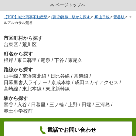
ページトップへ
【TOP】城北商事不動産部
>
(賃貸)路線・駅から探す
>
JR山手線
>
鶯谷駅
>
エ
ルアルカサル鶯谷
市区町村から探す
台東区
/
荒川区
町名から探す
根岸
/
東日暮里
/
竜泉
/
下谷
/
東尾久
路線から探す
山手線
/
京浜東北線
/
日比谷線
/
常磐線
/
日暮里舎人ライナー
/
京成本線
/
成田スカイアクセス
/
高崎線
/
東北本線
/
東北新幹線
駅から探す
鶯谷
/
入谷
/
日暮里
/
三ノ輪
/
上野
/
田端
/
三河島
/
赤土小学校前
電話でお問い合わせ