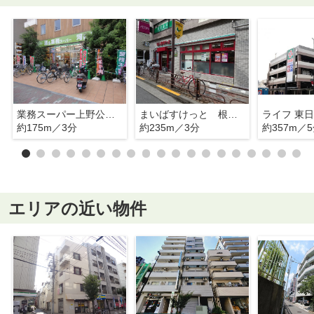
業務スーパー上野公園店
まいばすけっと 根岸うぐいす通り店
ライフ 東
約175m／3分
約235m／3分
約357m／
エリアの近い物件