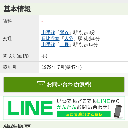
基本情報
賃料
-
山手線
「
鶯谷
」駅 徒歩3分
交通
日比谷線
「
入谷
」駅 徒歩6分
山手線
「
上野
」駅 徒歩13分
間取り(面積)
-(-)
築年月
1979年 7月(築47年)
お問い合わせ(無料)
物件概要