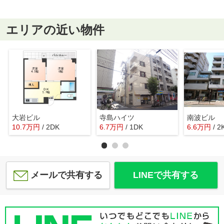
エリアの近い物件
大岩ビル
寺島ハイツ
南波ビル
10.7
万
円
/ 2DK
6.7
万
円
/ 1DK
6.6
万
円
/ 2
メールで共有する
LINEで共有する