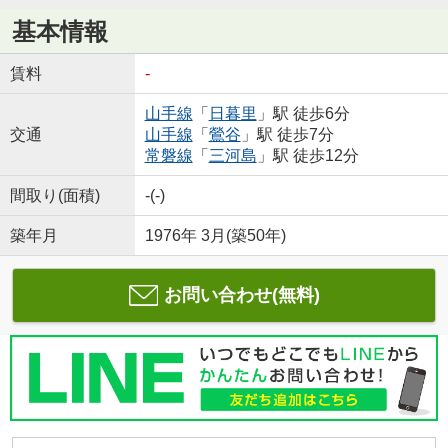
基本情報
賃料
-
山手線
「
日暮里
」駅 徒歩6分
交通
山手線
「
鶯谷
」駅 徒歩7分
常磐線
「
三河島
」駅 徒歩12分
間取り(面積)
-(-)
築年月
1976年 3月(築50年)
お問い合わせ(無料)