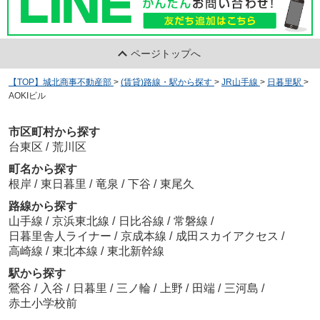
ページトップへ
【TOP】城北商事不動産部
>
(賃貸)路線・駅から探す
>
JR山手線
>
日暮里駅
>
AOKIビル
市区町村から探す
台東区
/
荒川区
町名から探す
根岸
/
東日暮里
/
竜泉
/
下谷
/
東尾久
路線から探す
山手線
/
京浜東北線
/
日比谷線
/
常磐線
/
日暮里舎人ライナー
/
京成本線
/
成田スカイアクセス
/
高崎線
/
東北本線
/
東北新幹線
駅から探す
鶯谷
/
入谷
/
日暮里
/
三ノ輪
/
上野
/
田端
/
三河島
/
赤土小学校前