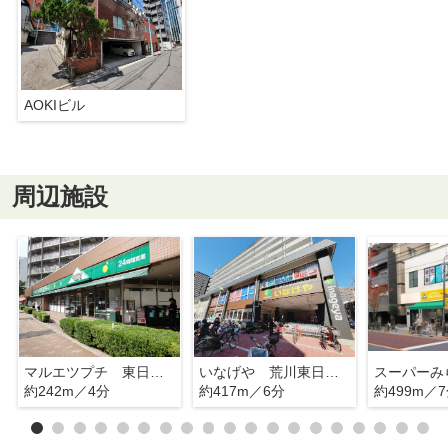
AOKIビル
周辺施設
マルエツプチ 東日暮里店
いなげや 荒川東日暮里店
約242m／4分
約417m／6分
約499m／