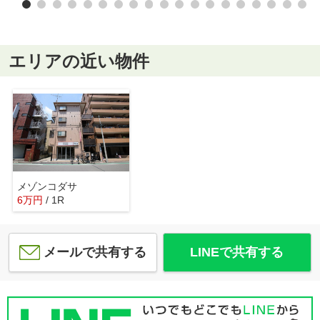
エリアの近い物件
メゾンコダサ
6
万
円
/ 1R
メールで共有する
LINEで共有する