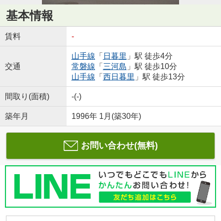
基本情報
賃料
-
山手線
「
日暮里
」駅 徒歩4分
交通
常磐線
「
三河島
」駅 徒歩10分
山手線
「
西日暮里
」駅 徒歩13分
間取り(面積)
-(-)
築年月
1996年 1月(築30年)
お問い合わせ(無料)