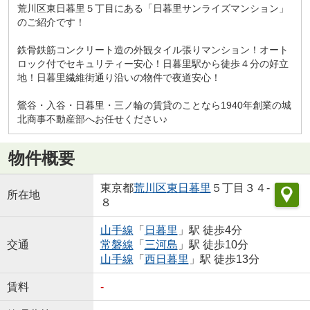
荒川区東日暮里５丁目にある「日暮里サンライズマンション」
のご紹介です！
鉄骨鉄筋コンクリート造の外観タイル張りマンション！オート
ロック付でセキュリティー安心！日暮里駅から徒歩４分の好立
地！日暮里繊維街通り沿いの物件で夜道安心！
鶯谷・入谷・日暮里・三ノ輪の賃貸のことなら1940年創業の城
北商事不動産部へお任せください♪
物件概要
東京都
荒川区
東日暮里
５丁目３４-
所在地
８
山手線
「
日暮里
」駅 徒歩4分
交通
常磐線
「
三河島
」駅 徒歩10分
山手線
「
西日暮里
」駅 徒歩13分
賃料
-