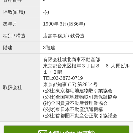
管理費等
-
坪数(面積)
-(-)
築年月
1990年 3月(築36年)
種別 / 構造
店舗事務所 / 鉄骨造
階建
3階建
有限会社城北商事不動産部
東京都台東区根岸３丁目８－６ 大原ビル
１・２階
TEL:03-3873-0719
東京都知事 (17) 第2814号
取扱会社
(公社)東京都宅地建物取引業協会
(公社)全国宅地建物取引業保証協会
(社)全国賃貸不動産管理業協会
(公財)東日本不動産流通機構
(公社)首都圏不動産公正取引協議会