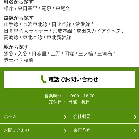
町名から探す
根岸
/
東日暮里
/
竜泉
/
東尾久
路線から探す
山手線
/
京浜東北線
/
日比谷線
/
常磐線
/
日暮里舎人ライナー
/
京成本線
/
成田スカイアクセス
/
高崎線
/
東北本線
/
東北新幹線
駅から探す
鶯谷
/
入谷
/
日暮里
/
上野
/
田端
/
三ノ輪
/
三河島
/
赤土小学校前
電話でお問い合わせ
営業時間：
10:00～18:00
定休日：
日曜、祝日
ホーム
会社概要
お問い合わせ
来店予約