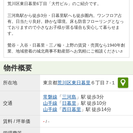
荒川区東日暮里6丁目「大竹ビル」のご紹介です。
三河島駅から徒歩3分・日暮里駅へも徒歩圏内。ワンフロア占
有。日当たり良好。静かな環境。床も防音フローリングとなっ
ておりますので小さなお子様が居る場合も安心して暮らせま
す。
鶯谷・入谷・日暮里・三ノ輪・上野の賃貸・売買なら1940年創
業、地域密着の城北商事不動産部へお気軽にご相談ください♬
物件概要
所在地
東京都
荒川区
東日暮里
６丁目７-１
常磐線
「
三河島
」駅 徒歩3分
交通
山手線
「
日暮里
」駅 徒歩10分
山手線
「
西日暮里
」駅 徒歩14分
賃料 / 坪単価
-
/ -