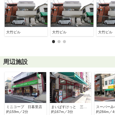
大竹ビル
大竹ビル
大竹ビル
周辺施設
ミニコープ 日暮里店
まいばすけっと 三河島駅前店
約159m／2分
約167m／3分
約284m／