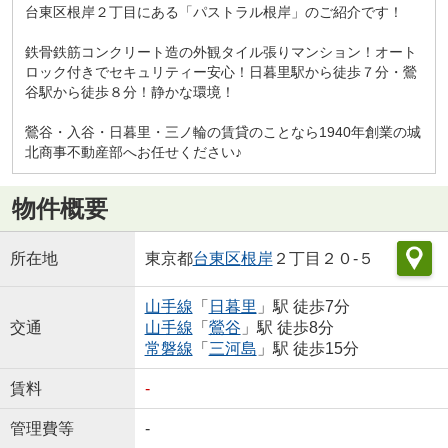
台東区根岸２丁目にある「パストラル根岸」のご紹介です！
鉄骨鉄筋コンクリート造の外観タイル張りマンション！オート
ロック付きでセキュリティー安心！日暮里駅から徒歩７分・鶯
谷駅から徒歩８分！静かな環境！
鶯谷・入谷・日暮里・三ノ輪の賃貸のことなら1940年創業の城
北商事不動産部へお任せください♪
物件概要
所在地
東京都
台東区
根岸
２丁目２０-５
山手線
「
日暮里
」駅 徒歩7分
交通
山手線
「
鶯谷
」駅 徒歩8分
常磐線
「
三河島
」駅 徒歩15分
賃料
-
管理費等
-