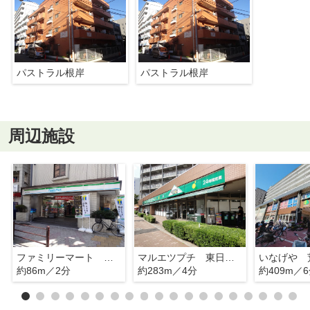
パストラル根岸
パストラル根岸
周辺施設
ファミリーマート 根岸二丁目店
マルエツプチ 東日暮里店
約86m／2分
約283m／4分
約409m／