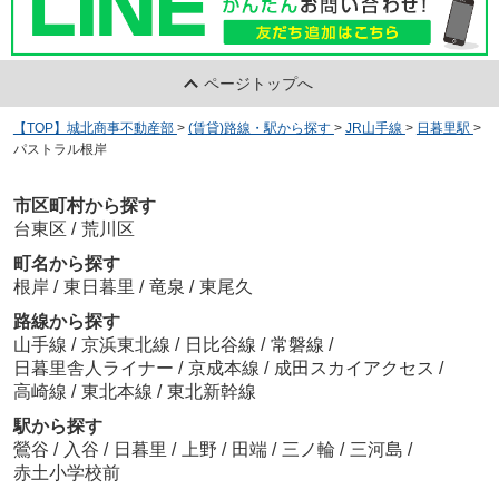
ページトップへ
【TOP】城北商事不動産部
>
(賃貸)路線・駅から探す
>
JR山手線
>
日暮里駅
>
パストラル根岸
市区町村から探す
台東区
/
荒川区
町名から探す
根岸
/
東日暮里
/
竜泉
/
東尾久
路線から探す
山手線
/
京浜東北線
/
日比谷線
/
常磐線
/
日暮里舎人ライナー
/
京成本線
/
成田スカイアクセス
/
高崎線
/
東北本線
/
東北新幹線
駅から探す
鶯谷
/
入谷
/
日暮里
/
上野
/
田端
/
三ノ輪
/
三河島
/
赤土小学校前