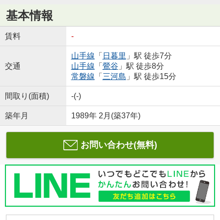
基本情報
賃料
-
山手線
「
日暮里
」駅 徒歩7分
交通
山手線
「
鶯谷
」駅 徒歩8分
常磐線
「
三河島
」駅 徒歩15分
間取り(面積)
-(-)
築年月
1989年 2月(築37年)
お問い合わせ(無料)