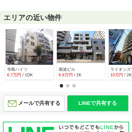
エリアの近い物件
寺島ハイツ
南波ビル
6.7
万
円
/ 1DK
6.6
万
円
/ 2K
10
万
円
/ 2K
メールで共有する
LINEで共有する