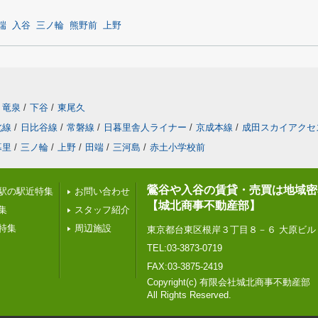
端
入谷
三ノ輪
熊野前
上野
竜泉
/
下谷
/
東尾久
北線
/
日比谷線
/
常磐線
/
日暮里舎人ライナー
/
京成本線
/
成田スカイアクセ
暮里
/
三ノ輪
/
上野
/
田端
/
三河島
/
赤土小学校前
鶯谷や入谷の賃貸・売買は地域密
駅の駅近特集
お問い合わせ
【城北商事不動産部】
集
スタッフ紹介
特集
周辺施設
東京都台東区根岸３丁目８－６ 大原ビル
TEL:03-3873-0719
FAX:03-3875-2419
Copyright(c) 有限会社城北商事不動産部
All Rights Reserved.