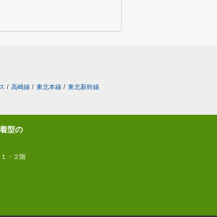
ス
/
高崎線
/
東北本線
/
東北新幹線
着型の
 １・２階