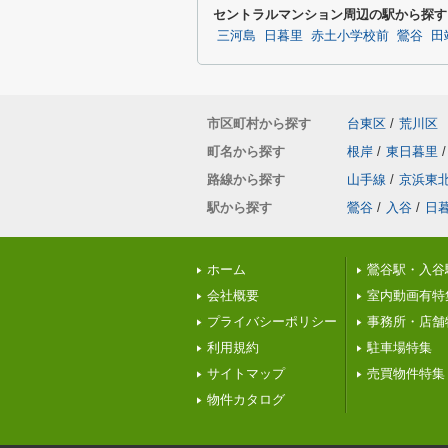
セントラルマンション周辺の駅から探す
三河島
日暮里
赤土小学校前
鶯谷
田
市区町村から探す
台東区
/
荒川区
町名から探す
根岸
/
東日暮里
/
路線から探す
山手線
/
京浜東
駅から探す
鶯谷
/
入谷
/
日
ホーム
鶯谷駅・入谷
会社概要
室内動画有特
プライバシーポリシー
事務所・店舗
利用規約
駐車場特集
サイトマップ
売買物件特集
物件カタログ