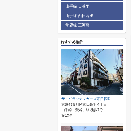
山手線 日暮里
山手線 西日暮里
常磐線 三河島
おすすめ物件
ザ・グランデレガーロ東日暮里
東京都荒川区東日暮里４丁目
山手線「鶯谷」駅 徒歩7分
築13年