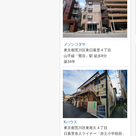
メゾンコダサ
東京都荒川区東日暮里４丁目
山手線「鶯谷」駅 徒歩8分
築34年
Kハウス
東京都荒川区東尾久４丁目
日暮里舎人ライナー「赤土小学校前」