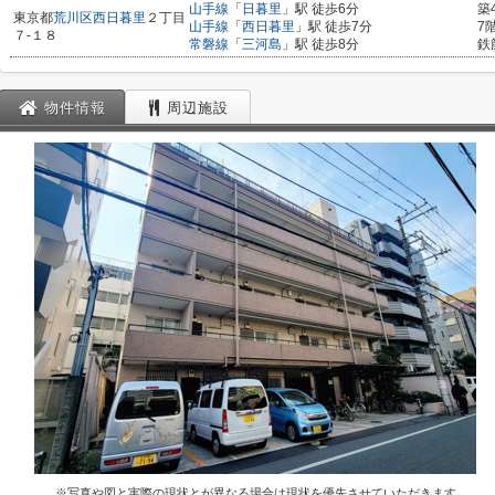
山手線
「
日暮里
」駅 徒歩6分
築
東京都
荒川区
西日暮里
２丁目
山手線
「
西日暮里
」駅 徒歩7分
7
７-１８
常磐線
「
三河島
」駅 徒歩8分
鉄
物件情報
周辺施設
※写真や図と実際の現状とが異なる場合は現状を優先させていただきます