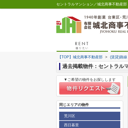
セントラルマンション／城北商事不動産部
【TOP】城北商事不動産部
>
(賃貸)路
過去掲載物件：セントラル
▼ご希望の物件をお探しします
同じエリアの物件
荒川区
西日暮里