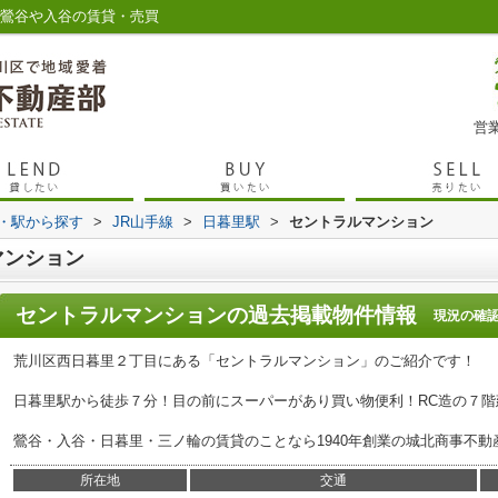
 鶯谷や入谷の賃貸・売買
営業
線・駅から探す
>
JR山手線
>
日暮里駅
>
セントラルマンション
マンション
セントラルマンション
の過去掲載物件情報
現況の確
荒川区西日暮里２丁目にある「セントラルマンション」のご紹介です！
日暮里駅から徒歩７分！目の前にスーパーがあり買い物便利！RC造の７階
鶯谷・入谷・日暮里・三ノ輪の賃貸のことなら1940年創業の城北商事不動
所在地
交通