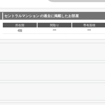
セントラルマンション
の過去に掲載したお部屋
所在階
間取り
専有面積
4階
***
***