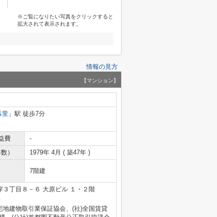
※ご覧になりたい写真をクリックすると
拡大されて表示されます。
情報の見方
【マンション】
暮里
」駅 徒歩7分
益費
-
年数）
1979年 4月 ( 築47年 )
7階建
３丁目８－６ 大原ビル １・２階
号
宅地建物取引業保証協会、(社)全国賃貸