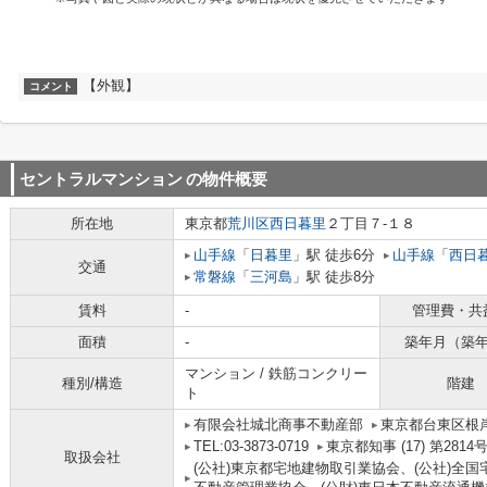
【外観】
コメント
セントラルマンション
の物件概要
所在地
東京都
荒川区
西日暮里
２丁目７-１８
山手線
「
日暮里
」駅 徒歩6分
山手線
「
西日
交通
常磐線
「
三河島
」駅 徒歩8分
賃料
-
管理費・共
面積
-
築年月（築
マンション / 鉄筋コンクリー
種別/構造
階建
ト
有限会社城北商事不動産部
東京都台東区根岸
TEL:03-3873-0719
東京都知事 (17) 第2814
取扱会社
(公社)東京都宅地建物取引業協会、(公社)全国