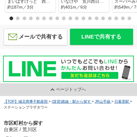
まいばすけっと 西日暮里２丁目店
いなげや 荒川西日暮里店
約187m／3分
約401m／6分
約549m／
メールで共有する
LINEで共有する
ページトップへ
【TOP】城北商事不動産部
>
(賃貸)路線・駅から探す
>
JR山手線
>
日暮里駅
>
ステーションプラザタワー
市区町村から探す
台東区
/
荒川区