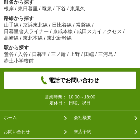
町名から探す
根岸
/
東日暮里
/
竜泉
/
下谷
/
東尾久
路線から探す
山手線
/
京浜東北線
/
日比谷線
/
常磐線
/
日暮里舎人ライナー
/
京成本線
/
成田スカイアクセス
/
高崎線
/
東北本線
/
東北新幹線
駅から探す
鶯谷
/
入谷
/
日暮里
/
三ノ輪
/
上野
/
田端
/
三河島
/
赤土小学校前
電話でお問い合わせ
営業時間：
10:00～18:00
定休日：
日曜、祝日
ホーム
会社概要
お問い合わせ
来店予約