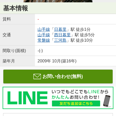
基本情報
賃料
-
山手線
「
日暮里
」駅 徒歩1分
交通
山手線
「
西日暮里
」駅 徒歩5分
常磐線
「
三河島
」駅 徒歩10分
間取り(面積)
-(-)
築年月
2009年 10月(築16年)
お問い合わせ(無料)