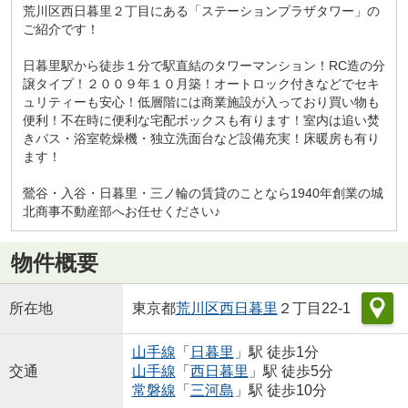
荒川区西日暮里２丁目にある「ステーションプラザタワー」の
ご紹介です！
日暮里駅から徒歩１分で駅直結のタワーマンション！RC造の分
譲タイプ！２００９年１０月築！オートロック付きなどでセキ
ュリティーも安心！低層階には商業施設が入っており買い物も
便利！不在時に便利な宅配ボックスも有ります！室内は追い焚
きバス・浴室乾燥機・独立洗面台など設備充実！床暖房も有り
ます！
鶯谷・入谷・日暮里・三ノ輪の賃貸のことなら1940年創業の城
北商事不動産部へお任せください♪
物件概要
所在地
東京都
荒川区
西日暮里
２丁目22-1
山手線
「
日暮里
」駅 徒歩1分
交通
山手線
「
西日暮里
」駅 徒歩5分
常磐線
「
三河島
」駅 徒歩10分