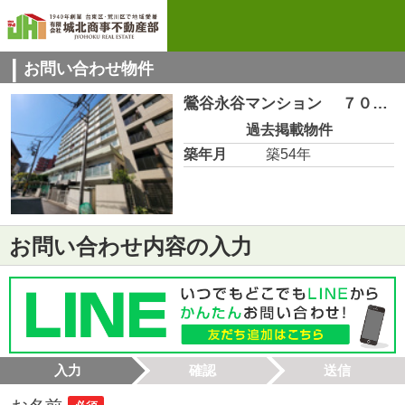
お問い合わせ物件
鶯谷永谷マンション ７０３号室
過去掲載物件
築年月
築54年
お問い合わせ内容の入力
入力
確認
送信