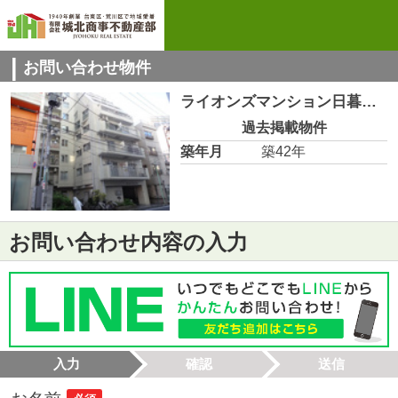
お問い合わせ物件
ライオンズマンション日暮里第2 604
過去掲載物件
築年月
築42年
お問い合わせ内容の入力
入力
確認
送信