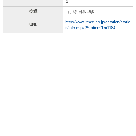
１
交通
山手線 日暮里駅
http://www.jreast.co.jp/estation/statio
URL
n/info.aspx?StationCD=1184