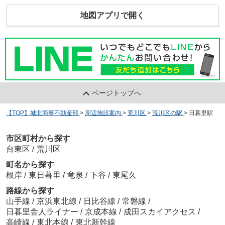
地図アプリで開く
ページトップへ
【TOP】城北商事不動産部
>
周辺施設案内
>
荒川区
>
荒川区の駅
>
日暮里駅
市区町村から探す
台東区
/
荒川区
町名から探す
根岸
/
東日暮里
/
竜泉
/
下谷
/
東尾久
路線から探す
山手線
/
京浜東北線
/
日比谷線
/
常磐線
/
日暮里舎人ライナー
/
京成本線
/
成田スカイアクセス
/
高崎線
/
東北本線
/
東北新幹線