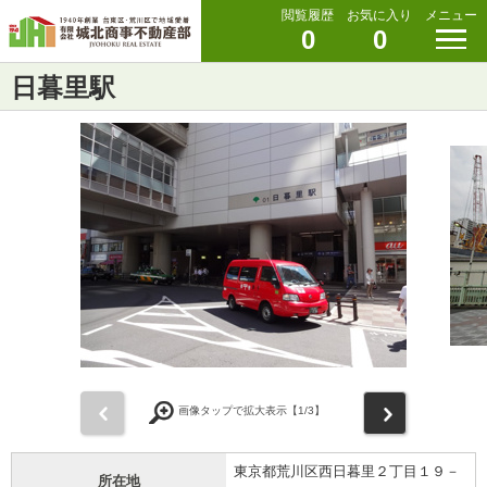
閲覧履歴
お気に入り
メニュー
0
0
日暮里駅
前
次
画像タップで拡大表示【
1
/3】
東京都荒川区西日暮里２丁目１９－
所在地