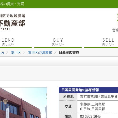
入谷の賃貸・売買
営業
案内
>
荒川区
>
荒川区の図書館
>
日暮里図書館
日暮里図書館の詳細情報
所在地
東京都荒川区東日暮里６
常磐線 三河島駅
交通
山手線 日暮里駅
電話
03-3803-1645