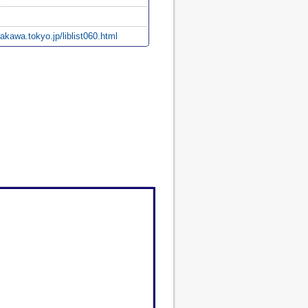
rakawa.tokyo.jp/liblist060.html