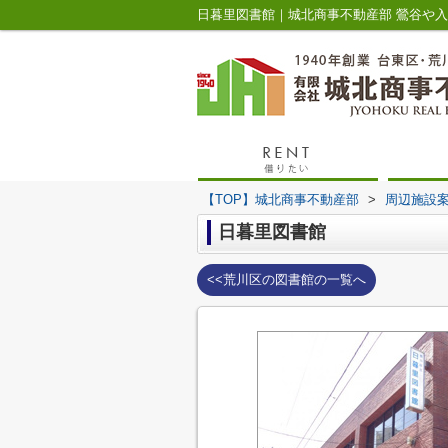
日暮里図書館｜城北商事不動産部 鶯谷や
【TOP】城北商事不動産部
>
周辺施設
日暮里図書館
<<荒川区の図書館の一覧へ