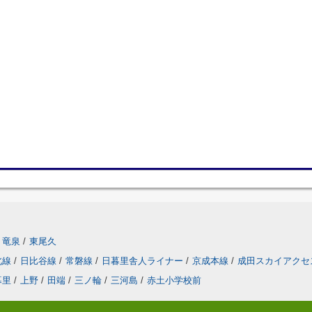
竜泉
/
東尾久
北線
/
日比谷線
/
常磐線
/
日暮里舎人ライナー
/
京成本線
/
成田スカイアクセ
暮里
/
上野
/
田端
/
三ノ輪
/
三河島
/
赤土小学校前