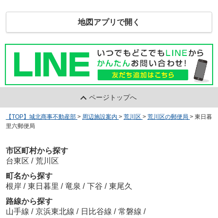
地図アプリで開く
ページトップへ
【TOP】城北商事不動産部
>
周辺施設案内
>
荒川区
>
荒川区の郵便局
>
東日暮
里六郵便局
市区町村から探す
台東区
/
荒川区
町名から探す
根岸
/
東日暮里
/
竜泉
/
下谷
/
東尾久
路線から探す
山手線
/
京浜東北線
/
日比谷線
/
常磐線
/