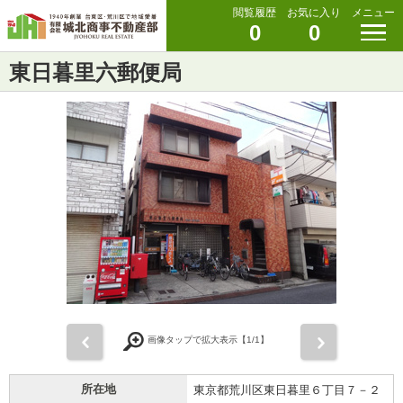
閲覧履歴
お気に入り
メニュー
0
0
東日暮里六郵便局
前
次
画像タップで拡大表示【
1
/1】
所在地
東京都荒川区東日暮里６丁目７－２