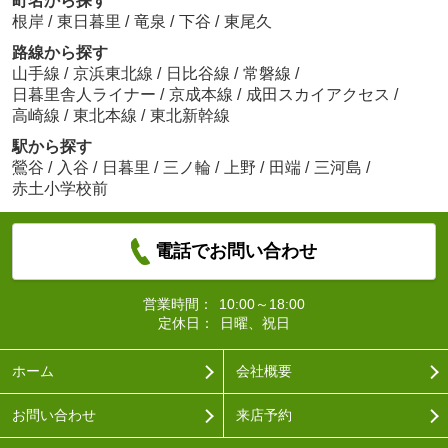
町名から探す
根岸
/
東日暮里
/
竜泉
/
下谷
/
東尾久
路線から探す
山手線
/
京浜東北線
/
日比谷線
/
常磐線
/
日暮里舎人ライナー
/
京成本線
/
成田スカイアクセス
/
高崎線
/
東北本線
/
東北新幹線
駅から探す
鶯谷
/
入谷
/
日暮里
/
三ノ輪
/
上野
/
田端
/
三河島
/
赤土小学校前
電話でお問い合わせ
営業時間：
10:00～18:00
定休日：
日曜、祝日
ホーム
会社概要
お問い合わせ
来店予約