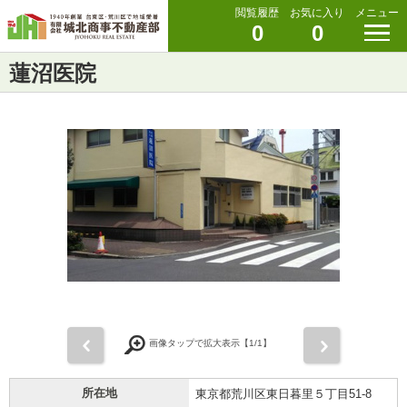
閲覧履歴
お気に入り
メニュー
0
0
蓮沼医院
前
次
画像タップで拡大表示【
1
/1】
所在地
東京都荒川区東日暮里５丁目51-8