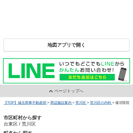
地図アプリで開く
ページトップへ
【TOP】城北商事不動産部
>
周辺施設案内
>
荒川区
>
荒川区の内科
>
蓮沼医院
市区町村から探す
台東区
/
荒川区