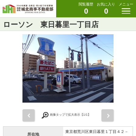
閲覧履歴
お気に入り
メニュー
0
0
ローソン 東日暮里一丁目店
前
次
画像タップで拡大表示【
1
/1】
東京都荒川区東日暮里１丁目４２－
所在地