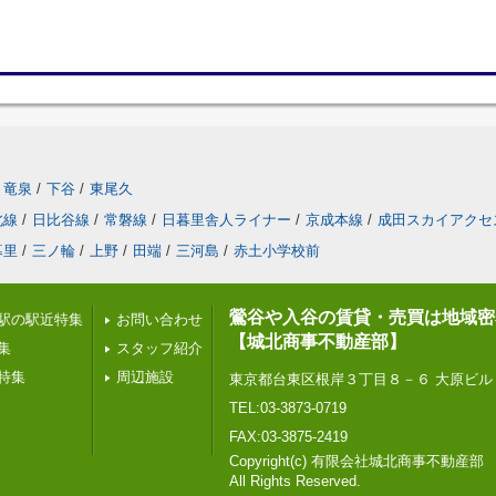
竜泉
/
下谷
/
東尾久
北線
/
日比谷線
/
常磐線
/
日暮里舎人ライナー
/
京成本線
/
成田スカイアクセ
暮里
/
三ノ輪
/
上野
/
田端
/
三河島
/
赤土小学校前
鶯谷や入谷の賃貸・売買は地域密
駅の駅近特集
お問い合わせ
【城北商事不動産部】
集
スタッフ紹介
特集
周辺施設
東京都台東区根岸３丁目８－６ 大原ビル
TEL:03-3873-0719
FAX:03-3875-2419
Copyright(c) 有限会社城北商事不動産部
All Rights Reserved.