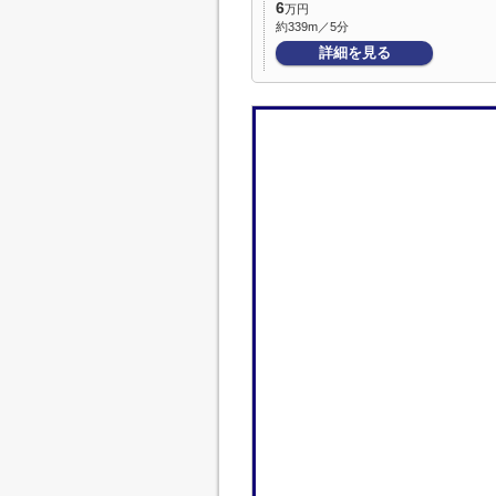
6
万円
約339m／5分
詳細を見る