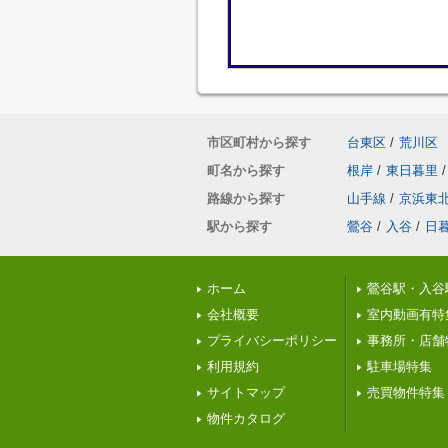
市区町村から探す
台東区
/
荒川区
町名から探す
根岸
/
東日暮里
/
路線から探す
山手線
/
京浜東
駅から探す
鶯谷
/
入谷
/
日
ホーム
鶯谷駅・入谷
会社概要
室内動画有特
プライバシーポリシー
事務所・店舗
利用規約
駐車場特集
サイトマップ
売買物件特集
物件カタログ