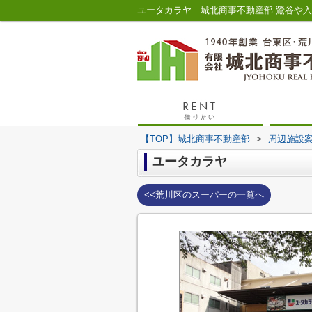
ユータカラヤ｜城北商事不動産部 鶯谷や
【TOP】城北商事不動産部
>
周辺施設
ユータカラヤ
<<荒川区のスーパーの一覧へ