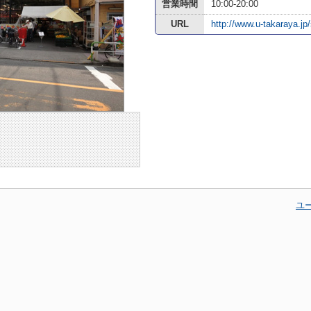
営業時間
10:00-20:00
URL
http://www.u-takaraya.jp
ユ