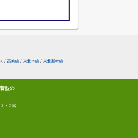
ス
/
高崎線
/
東北本線
/
東北新幹線
着型の
 １・２階