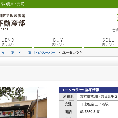
入谷の賃貸・売買
営業
案内
>
荒川区
>
荒川区のスーパー
>
ユータカラヤ
ユータカラヤの詳細情報
所在地
東京都荒川区東日暮里２
交通
日比谷線 三ノ輪駅
電話
03-5850-3161