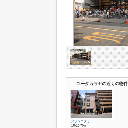
ユータカラヤの近くの物件
メゾンコダサ
1R/18.70㎡