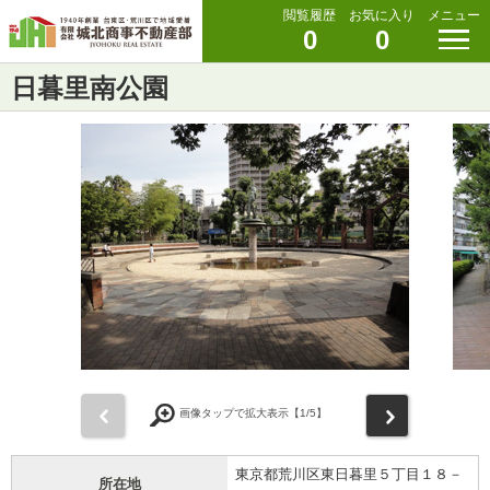
閲覧履歴
お気に入り
メニュー
0
0
日暮里南公園
前
次
画像タップで拡大表示【
1
/5】
東京都荒川区東日暮里５丁目１８－
所在地