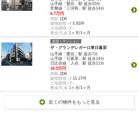
山手線「鶯谷」駅 徒歩10分
常磐線「三河島」駅 徒歩14分
6.7万円
間取:
1DK
建物面積:
- / 5.83坪
土地面積:
- / -
敷金/礼金:
1ヶ月/1ヶ月
賃貸｜マンション
ザ・グランデレガーロ東日暮里
山手線「鶯谷」駅 徒歩7分
山手線「日暮里」駅 徒歩14分
日比谷線「入谷」駅 徒歩11分
18.5万円
間取:
2DK
建物面積:
- / 15.27坪
土地面積:
- / -
敷金/礼金:
1ヶ月/1ヶ月
近くの物件をもっと見る