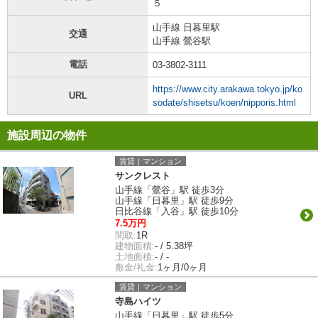
５
山手線 日暮里駅
交通
山手線 鶯谷駅
電話
03-3802-3111
https://www.city.arakawa.tokyo.jp/ko
URL
sodate/shisetsu/koen/nipporis.html
施設周辺の物件
賃貸｜マンション
サンクレスト
山手線「鶯谷」駅 徒歩3分
山手線「日暮里」駅 徒歩9分
日比谷線「入谷」駅 徒歩10分
7.5万円
間取:
1R
建物面積:
- / 5.38坪
土地面積:
- / -
敷金/礼金:
1ヶ月/0ヶ月
賃貸｜マンション
寺島ハイツ
山手線「日暮里」駅 徒歩5分