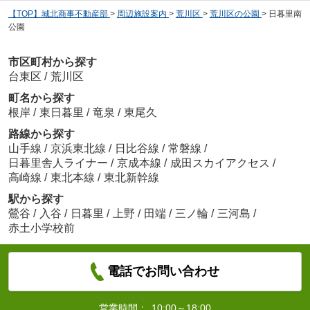
【TOP】城北商事不動産部
>
周辺施設案内
>
荒川区
>
荒川区の公園
>
日暮里南
公園
市区町村から探す
台東区
/
荒川区
町名から探す
根岸
/
東日暮里
/
竜泉
/
東尾久
路線から探す
山手線
/
京浜東北線
/
日比谷線
/
常磐線
/
日暮里舎人ライナー
/
京成本線
/
成田スカイアクセス
/
高崎線
/
東北本線
/
東北新幹線
駅から探す
鶯谷
/
入谷
/
日暮里
/
上野
/
田端
/
三ノ輪
/
三河島
/
赤土小学校前
電話でお問い合わせ
営業時間：
10:00～18:00