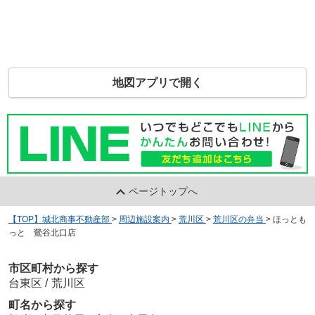
地図アプリで開く
ページトップへ
【TOP】城北商事不動産部
>
周辺施設案内
>
荒川区
>
荒川区の弁当
>
ほっとも
っと 鶯谷北口店
市区町村から探す
台東区
/
荒川区
町名から探す