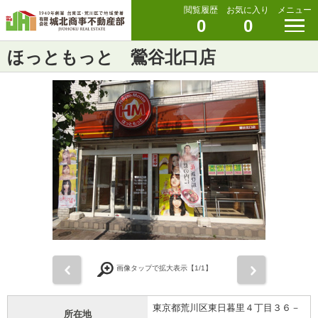
閲覧履歴
お気に入り
メニュー
0
0
ほっともっと 鶯谷北口店
前
次
画像タップで拡大表示【
1
/1】
東京都荒川区東日暮里４丁目３６－
所在地