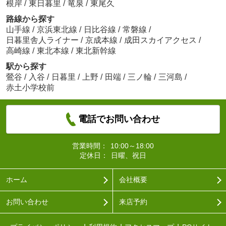
根岸
/
東日暮里
/
竜泉
/
東尾久
路線から探す
山手線
/
京浜東北線
/
日比谷線
/
常磐線
/
日暮里舎人ライナー
/
京成本線
/
成田スカイアクセス
/
高崎線
/
東北本線
/
東北新幹線
駅から探す
鶯谷
/
入谷
/
日暮里
/
上野
/
田端
/
三ノ輪
/
三河島
/
赤土小学校前
電話でお問い合わせ
営業時間：
10:00～18:00
定休日：
日曜、祝日
ホーム
会社概要
お問い合わせ
来店予約