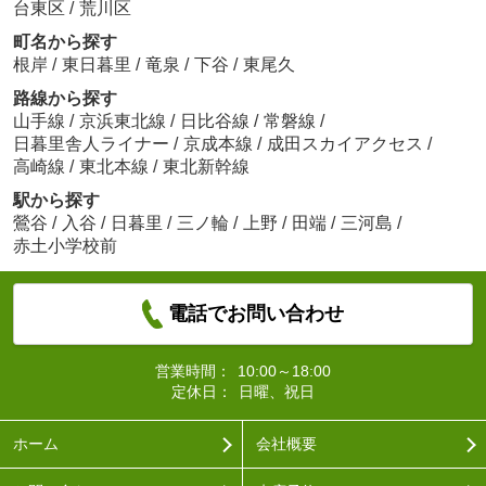
台東区
/
荒川区
町名から探す
根岸
/
東日暮里
/
竜泉
/
下谷
/
東尾久
路線から探す
山手線
/
京浜東北線
/
日比谷線
/
常磐線
/
日暮里舎人ライナー
/
京成本線
/
成田スカイアクセス
/
高崎線
/
東北本線
/
東北新幹線
駅から探す
鶯谷
/
入谷
/
日暮里
/
三ノ輪
/
上野
/
田端
/
三河島
/
赤土小学校前
電話でお問い合わせ
営業時間：
10:00～18:00
定休日：
日曜、祝日
ホーム
会社概要