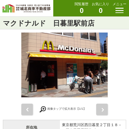
閲覧履歴
お気に入り
メニュー
0
0
マクドナルド 日暮里駅前店
前
次
画像タップで拡大表示【
1
/1】
東京都荒川区西日暮里２丁目１８－
所在地