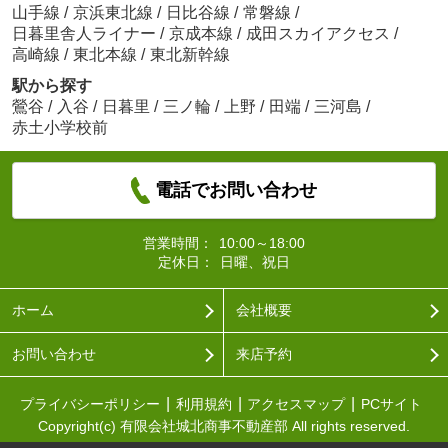
山手線
/
京浜東北線
/
日比谷線
/
常磐線
/
日暮里舎人ライナー
/
京成本線
/
成田スカイアクセス
/
高崎線
/
東北本線
/
東北新幹線
駅から探す
鶯谷
/
入谷
/
日暮里
/
三ノ輪
/
上野
/
田端
/
三河島
/
赤土小学校前
電話でお問い合わせ
営業時間：
10:00～18:00
定休日：
日曜、祝日
ホーム
会社概要
お問い合わせ
来店予約
プライバシーポリシー
利用規約
アクセスマップ
PCサイト
Copyright(c) 有限会社城北商事不動産部 All rights reserved.