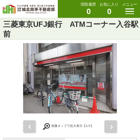
閲覧履歴
お気に入り
メニュー
0
0
三菱東京UFJ銀行 ATMコーナー入谷駅
前
前
次
画像タップで拡大表示【
1
/1】