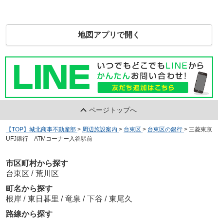
地図アプリで開く
ページトップへ
【TOP】城北商事不動産部
>
周辺施設案内
>
台東区
>
台東区の銀行
>
三菱東京
UFJ銀行 ATMコーナー入谷駅前
市区町村から探す
台東区
/
荒川区
町名から探す
根岸
/
東日暮里
/
竜泉
/
下谷
/
東尾久
路線から探す