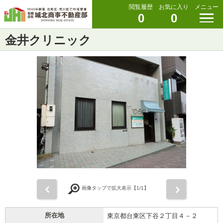
閲覧履歴
お気に入り
メニュー
0
0
金井クリニック
前
次
画像タップで拡大表示【
1
/1】
所在地
東京都台東区下谷２丁目４－２