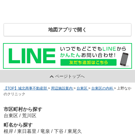
地図アプリで開く
ページトップへ
【TOP】城北商事不動産部
>
周辺施設案内
>
台東区
>
台東区の内科
>
上野なか
のクリニック
市区町村から探す
台東区
/
荒川区
町名から探す
根岸
/
東日暮里
/
竜泉
/
下谷
/
東尾久