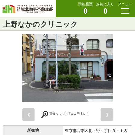
閲覧履歴
お気に入り
メニュー
0
0
上野なかのクリニック
前
次
画像タップで拡大表示【
1
/1】
所在地
東京都台東区北上野１丁目９－１３