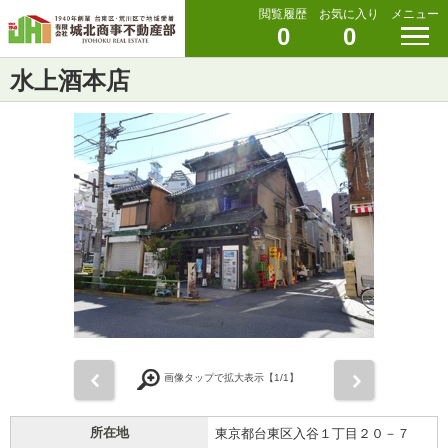
閲覧履歴
お気に入り
メニュー
0
0
水上酒本店
前
次
画像タップで拡大表示【
1
/1】
所在地
東京都台東区入谷１丁目２０－７