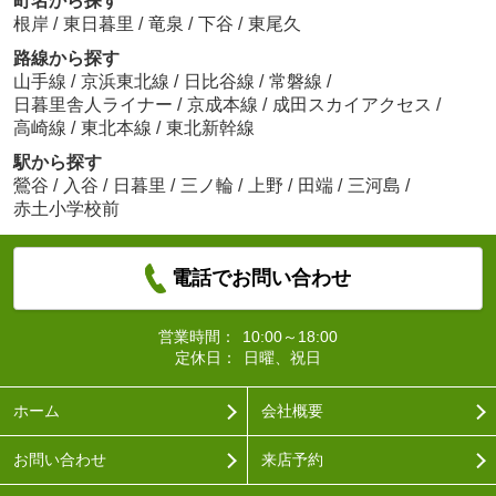
町名から探す
根岸
/
東日暮里
/
竜泉
/
下谷
/
東尾久
路線から探す
山手線
/
京浜東北線
/
日比谷線
/
常磐線
/
日暮里舎人ライナー
/
京成本線
/
成田スカイアクセス
/
高崎線
/
東北本線
/
東北新幹線
駅から探す
鶯谷
/
入谷
/
日暮里
/
三ノ輪
/
上野
/
田端
/
三河島
/
赤土小学校前
電話でお問い合わせ
営業時間：
10:00～18:00
定休日：
日曜、祝日
ホーム
会社概要
お問い合わせ
来店予約