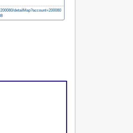
m/200080/detailMap?account=200080
38