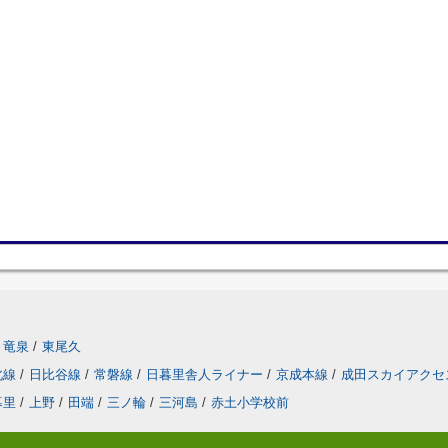
竜泉
/
東尾久
北線
/
日比谷線
/
常磐線
/
日暮里舎人ライナー
/
京成本線
/
成田スカイアクセ
暮里
/
上野
/
田端
/
三ノ輪
/
三河島
/
赤土小学校前