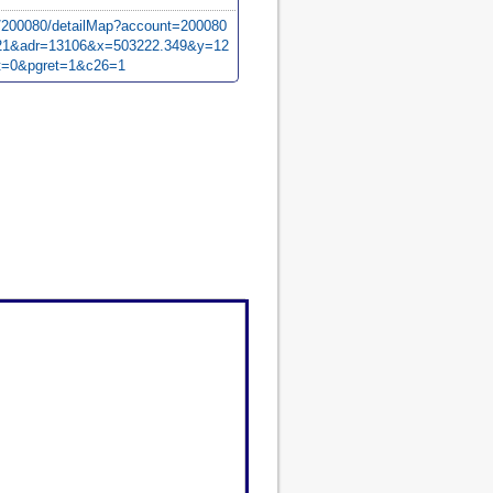
m/200080/detailMap?account=200080
1&adr=13106&x=503222.349&y=12
ot=0&pgret=1&c26=1