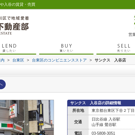
谷や入谷の賃貸・売買
営業
案内
>
台東区
>
台東区のコンビニエンスストア
>
サンクス 入谷店
へ
サンクス 入谷店の詳細情報
所在地
東京都台東区下谷２丁目
日比谷線 入谷駅
交通
山手線 鶯谷駅
電話
03-5808-3051