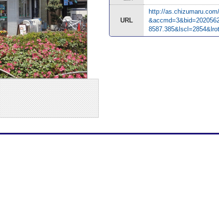
http://as.chizumaru.co
URL
&accmd=3&bid=2020562
8587.385&lscl=2854&lr