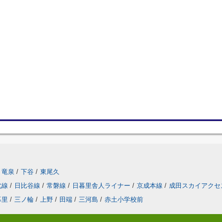
竜泉
/
下谷
/
東尾久
北線
/
日比谷線
/
常磐線
/
日暮里舎人ライナー
/
京成本線
/
成田スカイアクセ
暮里
/
三ノ輪
/
上野
/
田端
/
三河島
/
赤土小学校前