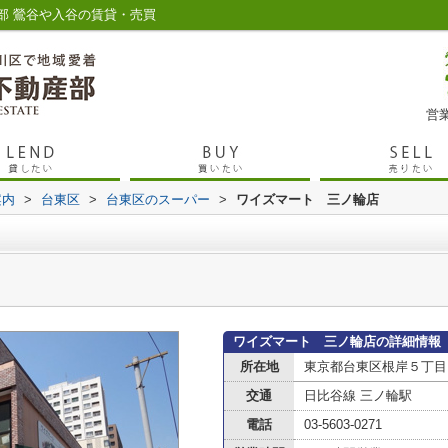
部 鶯谷や入谷の賃貸・売買
営業
案内
>
台東区
>
台東区のスーパー
>
ワイズマート 三ノ輪店
ワイズマート 三ノ輪店の詳細情報
所在地
東京都台東区根岸５丁目
交通
日比谷線 三ノ輪駅
電話
03-5603-0271