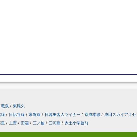
竜泉
/
東尾久
北線
/
日比谷線
/
常磐線
/
日暮里舎人ライナー
/
京成本線
/
成田スカイアクセ
暮里
/
上野
/
田端
/
三ノ輪
/
三河島
/
赤土小学校前