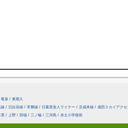
竜泉
/
東尾久
北線
/
日比谷線
/
常磐線
/
日暮里舎人ライナー
/
京成本線
/
成田スカイアクセ
暮里
/
上野
/
田端
/
三ノ輪
/
三河島
/
赤土小学校前