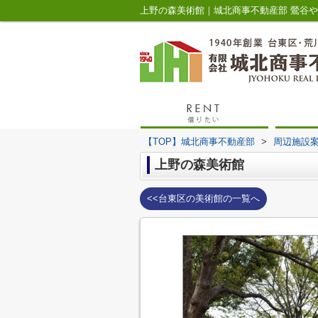
上野の森美術館｜城北商事不動産部 鶯谷
【TOP】城北商事不動産部
>
周辺施設
上野の森美術館
<<台東区の美術館の一覧へ