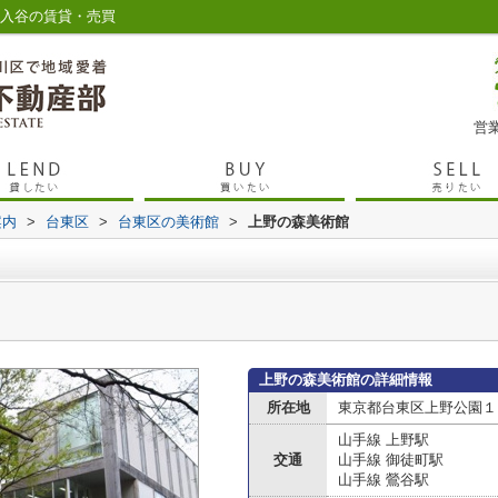
や入谷の賃貸・売買
営業
案内
>
台東区
>
台東区の美術館
>
上野の森美術館
上野の森美術館の詳細情報
所在地
東京都台東区上野公園１
山手線 上野駅
交通
山手線 御徒町駅
山手線 鶯谷駅