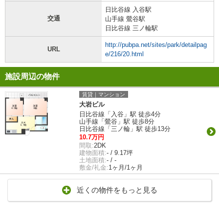
日比谷線 入谷駅
交通
山手線 鶯谷駅
日比谷線 三ノ輪駅
http://pubpa.net/sites/park/detailpag
URL
e/216/20.html
施設周辺の物件
賃貸｜マンション
大岩ビル
日比谷線「入谷」駅 徒歩4分
山手線「鶯谷」駅 徒歩8分
日比谷線「三ノ輪」駅 徒歩13分
10.7万円
間取:
2DK
建物面積:
- / 9.17坪
土地面積:
- / -
敷金/礼金:
1ヶ月/1ヶ月
近くの物件をもっと見る