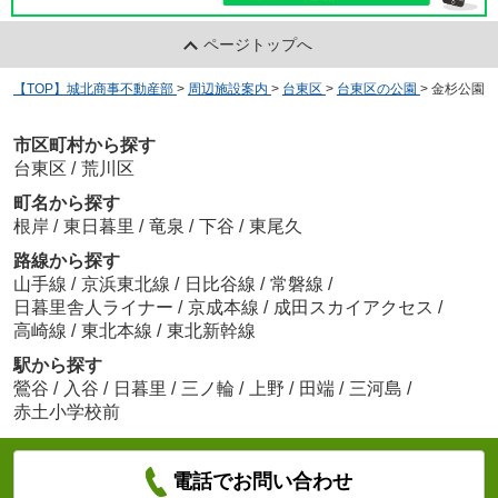
ページトップへ
【TOP】城北商事不動産部
>
周辺施設案内
>
台東区
>
台東区の公園
>
金杉公園
市区町村から探す
台東区
/
荒川区
町名から探す
根岸
/
東日暮里
/
竜泉
/
下谷
/
東尾久
路線から探す
山手線
/
京浜東北線
/
日比谷線
/
常磐線
/
日暮里舎人ライナー
/
京成本線
/
成田スカイアクセス
/
高崎線
/
東北本線
/
東北新幹線
駅から探す
鶯谷
/
入谷
/
日暮里
/
三ノ輪
/
上野
/
田端
/
三河島
/
赤土小学校前
電話でお問い合わせ