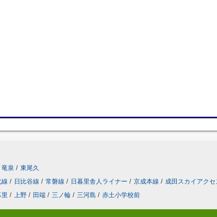
竜泉
/
東尾久
北線
/
日比谷線
/
常磐線
/
日暮里舎人ライナー
/
京成本線
/
成田スカイアクセ
暮里
/
上野
/
田端
/
三ノ輪
/
三河島
/
赤土小学校前