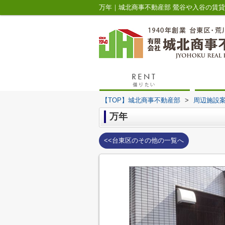
万年｜城北商事不動産部 鶯谷や入谷の賃
【TOP】城北商事不動産部
>
周辺施設
万年
<<台東区のその他の一覧へ