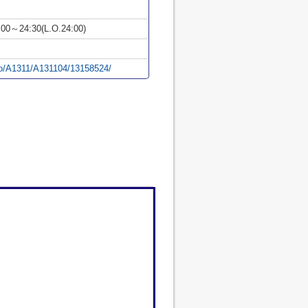
00～24:30(L.O.24:00)
yo/A1311/A131104/13158524/