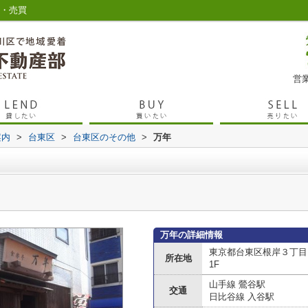
貸・売買
営業
案内
>
台東区
>
台東区のその他
>
万年
万年の詳細情報
東京都台東区根岸３丁目
所在地
1F
山手線 鶯谷駅
交通
日比谷線 入谷駅