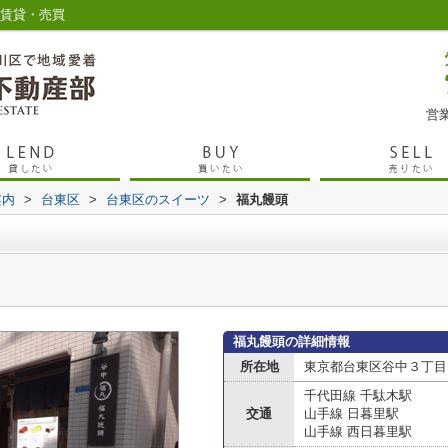
の賃貸・売買
営業
案内
>
台東区
>
台東区のスイーツ
>
福丸饅頭
福丸饅頭の詳細情報
所在地
東京都台東区谷中３丁目
千代田線 千駄木駅
交通
山手線 日暮里駅
山手線 西日暮里駅