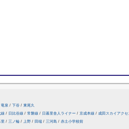
竜泉
/
下谷
/
東尾久
北線
/
日比谷線
/
常磐線
/
日暮里舎人ライナー
/
京成本線
/
成田スカイアクセ
暮里
/
三ノ輪
/
上野
/
田端
/
三河島
/
赤土小学校前