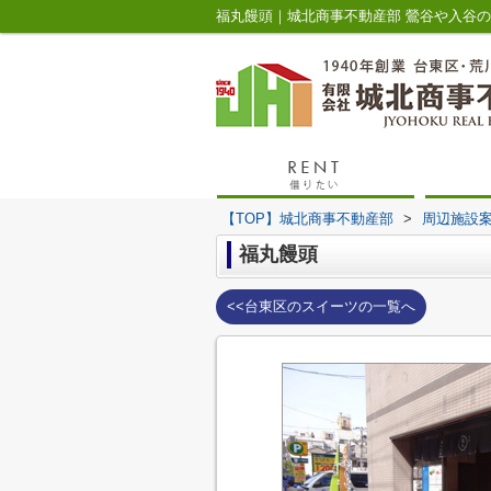
福丸饅頭｜城北商事不動産部 鶯谷や入谷
【TOP】城北商事不動産部
>
周辺施設
福丸饅頭
<<台東区のスイーツの一覧へ