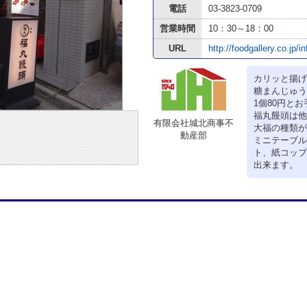
電話
03-3823-0709
営業時間
10：30～18：00
URL
http://foodgallery.co.jp/i
カリッと揚げ
糖まんじゅう
1個80円と
福丸饅頭は他
有限会社城北商事不
大福の種類が
動産部
ミニテーブル
ト、紙コップ
出来ます。