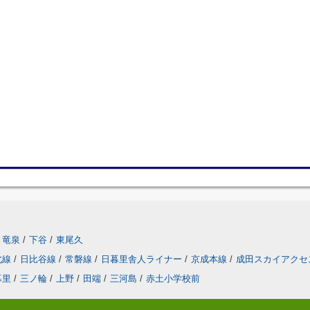
竜泉
/
下谷
/
東尾久
北線
/
日比谷線
/
常磐線
/
日暮里舎人ライナー
/
京成本線
/
成田スカイアクセ
暮里
/
三ノ輪
/
上野
/
田端
/
三河島
/
赤土小学校前