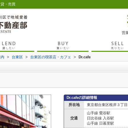
賃貸・売買
営業
案内
>
台東区
>
台東区の喫茶店・カフェ
>
Dr.cafe
Dr.cafeの詳細情報
所在地
東京都台東区根岸３丁目８
山手線 鶯谷駅
交通
日比谷線 入谷駅
山手線 日暮里駅