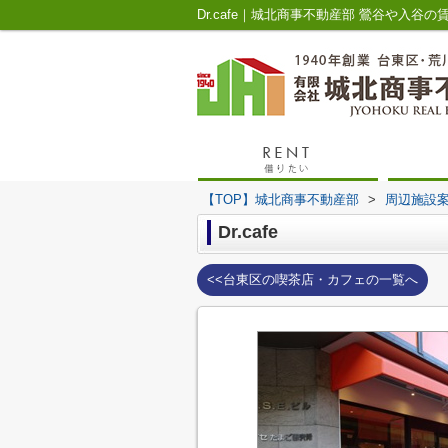
Dr.cafe｜城北商事不動産部 鶯谷や入谷の
【TOP】城北商事不動産部
>
周辺施設
Dr.cafe
<<台東区の喫茶店・カフェの一覧へ